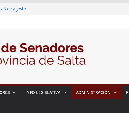
 – 6 de agosto
 un proyecto de ley para proteger a los
acoso y la violencia en las redes
2026 – 06/08/26 – Fiesta patronal San
2026 – 06/08/26 – Créase el Ente Salteño
rol Vegetal
ORES
INFO LEGISLATIVA
ADMINISTRACIÓN
P