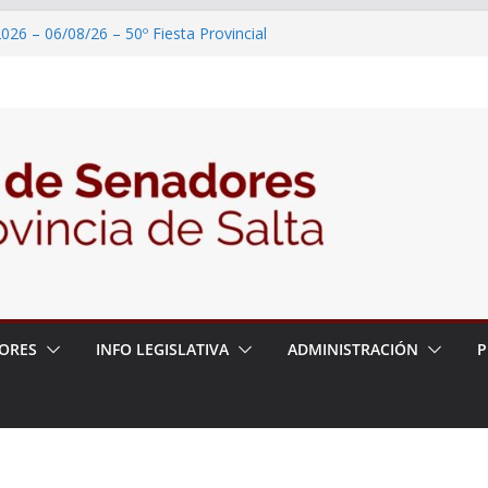
026 – 06/08/26 – 50º Fiesta Provincial
2026 – 06/08/26 – Primera Edición de
ción Secundaria, Puente de Unión
026 – 06/08/26 – Presentación del libro
ada del Dr. Víctor Alfredo Frías
026 – 06/08/26 – 82° Edición de la Expo
2026 – 06/08/26 – “Historia y memoria
ritorio del pueblo Kolla en el municipio de
ORES
INFO LEGISLATIVA
ADMINISTRACIÓN
P