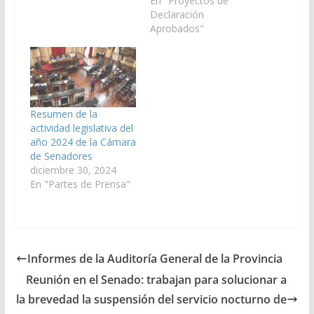
la Secretaría de
En "Proyectos de
Minería y Energía
Declaración
dependiente del
Aprobados"
Ministerio de la
Producción y
Desarrollo Sustentable
y del Ente Regulador
de los Servicios
Públicos, incluya a los
Resumen de la
usuarios de Paneles
actividad legislativa del
Solares de zonas…
año 2024 de la Cámara
de Senadores
diciembre 30, 2024
En "Partes de Prensa"
Informes de la Auditoría General de la Provincia
Reunión en el Senado: trabajan para solucionar a
la brevedad la suspensión del servicio nocturno de