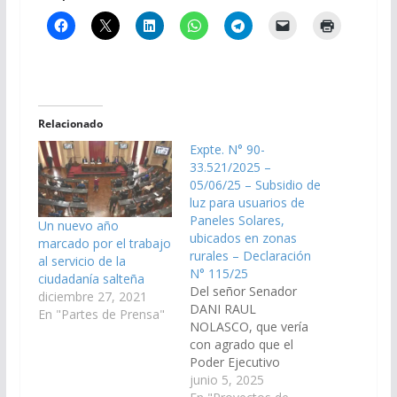
Relacionado
Expte. N° 90-
33.521/2025 –
05/06/25 – Subsidio de
luz para usuarios de
Paneles Solares,
Un nuevo año
ubicados en zonas
marcado por el trabajo
rurales – Declaración
al servicio de la
N° 115/25
ciudadanía salteña
Del señor Senador
diciembre 27, 2021
DANI RAUL
En "Partes de Prensa"
NOLASCO, que vería
con agrado que el
Poder Ejecutivo
Provincial, a traves de
junio 5, 2025