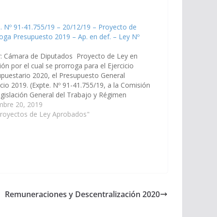
. Nº 91-41.755/19 – 20/12/19 – Proyecto de
oga Presupuesto 2019 – Ap. en def. – Ley Nº
8
r: Cámara de Diputados Proyecto de Ley en
ión por el cual se prorroga para el Ejercicio
puestario 2020, el Presupuesto General
icio 2019. (Expte. Nº 91-41.755/19, a la Comisión
gislación General del Trabajo y Régimen
sional) Aprobado en Definitiva el 20/12/2019
mbre 20, 2019
 Ejecutivo para su Promulgación Ley Nº…
Proyectos de Ley Aprobados"
Remuneraciones y Descentralización 2020