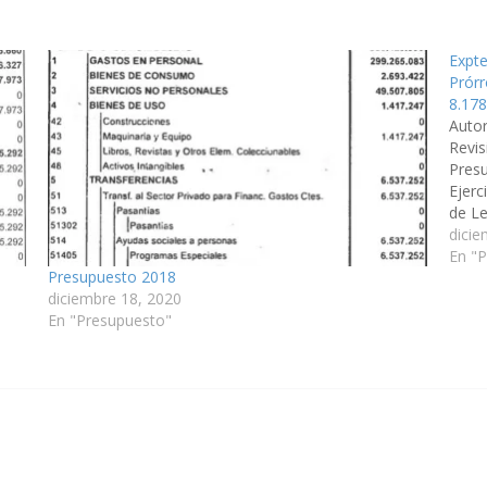
Expte
Prórr
8.17
Auto
Revis
Presu
Ejerc
de Le
Previ
dicie
Poder
En "
Presupuesto 2018
diciembre 18, 2020
En "Presupuesto"