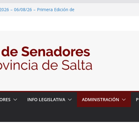
2026 – 06/08/26 – Primera Edición de
ación Secundaria, Puente de Unión
 un proyecto de ley para proteger a los
acoso y la violencia en las redes
2026 – 06/08/26 – Fiesta patronal San
2026 – 06/08/26 – Créase el Ente Salteño
rol Vegetal
 – 6 de agosto
ORES
INFO LEGISLATIVA
ADMINISTRACIÓN
P