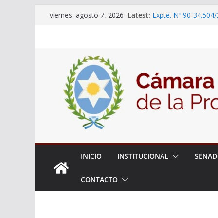
Skip
Latest:
Expte. Nº 90-34.504/
viernes, agosto 7, 2026
to
“Olimpiadas de Educ
Educativa”
content
El Senado trabaja en
estudiantes del ciber
Expte. N° 90-34.517/
Roque
Expte. Nº 90-34.516/
de Protección y Cont
18° Sesión Ordinaria
INICIO
INSTITUCIONAL
SENAD
CONTACTO