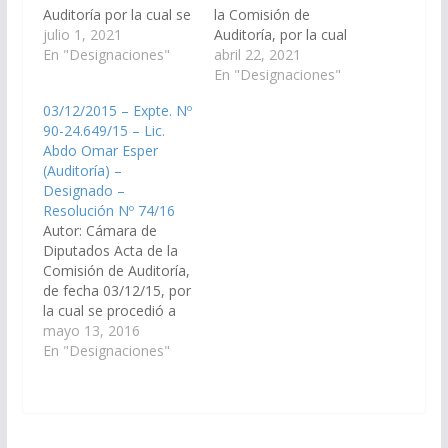
Auditoría por la cual se
la Comisión de
procedió a seleccionar
julio 1, 2021
Auditoría, por la cual
al Sr. ANGEL JAVIER
En "Designaciones"
se procedió a
abril 22, 2021
CANCINO, DNI
seleccionar al Dr.
En "Designaciones"
17.582.063 para
Gustavo Adolfo
03/12/2015 – Expte. Nº
integrar la Auditoría
Ferraris, DNI
90-24.649/15 – Lic.
General de la Provincia.
20.399.598 y al Lic.
Abdo Omar Esper
(Expte. N° 90-
Abdo Omar Esper
(Auditoría) –
30.056/2021, a la
Obeid, DNI 14.342.649
Designado –
Comisión de Justicia,
para integrar la
Resolución Nº 74/16
Acuerdos y
Auditoría General de la
Autor: Cámara de
Designaciones).
Provincia. (Expte. N°
Diputados Acta de la
Designado mediante
90- 29.781/2021, a…
Comisión de Auditoría,
Resolución…
de fecha 03/12/15, por
la cual se procedió a
seleccionar al Lic. Abdo
mayo 13, 2016
Omar Esper, D.N.I. Nº
En "Designaciones"
14.342.649, para
integrar la Auditoría
General de la
Provincia, para integrar