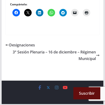
Compártelo:
Designaciones
3° Sesión Plenaria – 16 de diciembre – Régimen
Municipal
Copyright © 2026
Cámara de Senadores
. All rights reserved.
Suscribir
Theme:
ColorMag
by ThemeGrill. Powered by
WordPress
.