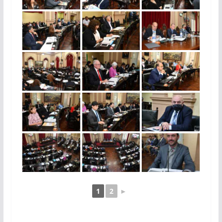
1
2
►