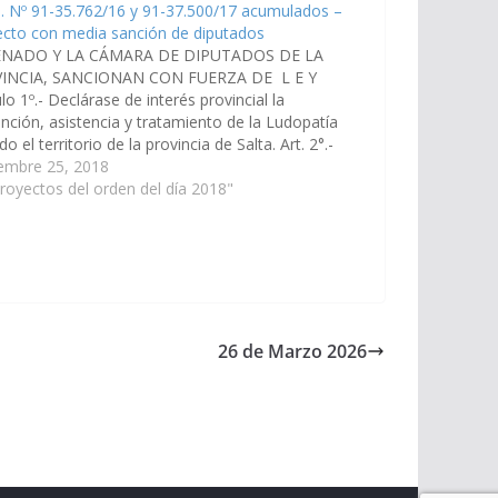
. Nº 91-35.762/16 y 91-37.500/17 acumulados –
ecto con media sanción de diputados
ENADO Y LA CÁMARA DE DIPUTADOS DE LA
INCIA, SANCIONAN CON FUERZA DE L E Y
ulo 1º.- Declárase de interés provincial la
nción, asistencia y tratamiento de la Ludopatía
do el territorio de la provincia de Salta. Art. 2°.-
tado garantiza a todas las personas incluidas…
iembre 25, 2018
royectos del orden del día 2018"
26 de Marzo 2026