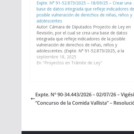
Expte. N° 91-52.873/2025 – 18/09/25 – Crear una
base de datos integrada que refleje indicadores de
posible vulneración de derechos de niñas, niños y
adolescentes
Autor: Cámara de Diputados Proyecto de Ley en
Revisión, por el cual se crea una base de datos
integrada que refleje indicadores de la posible
vulneración de derechos de niñas, niños y
adolescentes. (Expte. N° 91-52.873/2025, a la
Comisión de Derechos Humanos y Asuntos Indíg
septiembre 18, 2025
y a la Comisión de Legislación General,…
En "Proyectos en Trámite de Ley"
Expte. Nº 90-34.443/2026 – 02/07/26 – Vigé
“Concurso de la Comida Vallista” – Resoluci