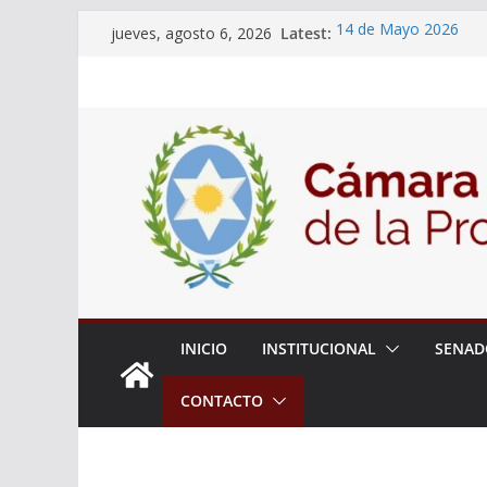
Skip
Latest:
14 de Mayo 2026
jueves, agosto 6, 2026
to
El Senado llevó adela
la ciudadanía sobre l
content
06 de Agosto 2026
El Senado analizó la 
articular una mesa de 
Adjudicacion Simple 
INICIO
INSTITUCIONAL
SENAD
CONTACTO