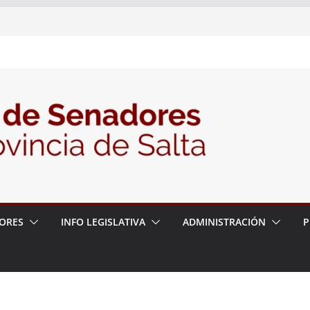
nte la Audiencia Pública para escuchar a
as postulaciones a la Auditoría General
política de seguridad provincial y propuso
trabajo con la Justicia
N° 27/26
ORES
INFO LEGISLATIVA
ADMINISTRACIÓN
P