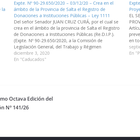
Expte. Nº 90-29.650/2020 – 03/12/20 – Crea en el
Expte
 la
ámbito de la Provincia de Salta el Registro de
Proy
Donaciones a Instituciones Públicas – Ley 1111
EL S
Del señor Senador JUAN CRUZ CURÁ, por el cual se
PROV
crea en el ámbito de la provincia de Salta el Registro
Artíc
de Donaciones a Instituciones Públicas (Re.D.I.P.).
preve
(Expte. Nº 90-29.650/2020, a la Comisión de
en to
Legislación General, del Trabajo y Régimen
El Es
sept
Previsional). Ley 1111, de fecha 03/03/2022.
diciembre 3, 2020
En "P
enas
PROYECTO DE LEY EL SENADO…
En "Caducados"
simo Octava Edición del
ón Nº 141/26