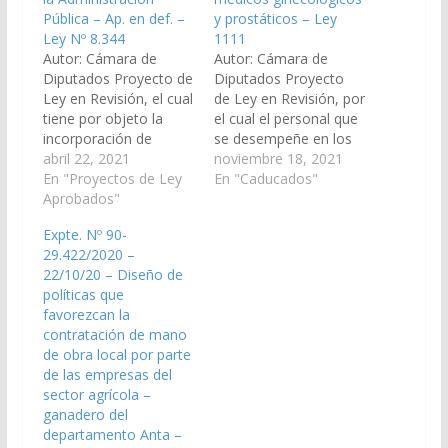
Pública – Ap. en def. –
y prostáticos – Ley
Ley Nº 8.344
1111
Autor: Cámara de
Autor: Cámara de
Diputados Proyecto de
Diputados Proyecto
Ley en Revisión, el cual
de Ley en Revisión, por
tiene por objeto la
el cual el personal que
incorporación de
se desempeñe en los
cartelería braille en
abril 22, 2021
organismos de la
noviembre 18, 2021
edificios y oficinas de
En "Proyectos de Ley
Administración Pública
En "Caducados"
la Administración
Aprobados"
Centralizada,
Pública Centralizada y
Descentralizada,
Expte. Nº 90-
Descentralizada, Entes
Organismos
29.422/2020 –
Autárquicos,
Autárquicos, en el
22/10/20 – Diseño de
Sociedades del Estado
Poder Legislativo,
políticas que
de la Provincia de
Judicial y Ministerio
favorezcan la
Salta, Poder
Público dispondrá de
contratación de mano
Legislativo, Poder
una licencia especial de
de obra local por parte
Judicial y Ministerio
2 días hábiles por año
de las empresas del
Público (Expte. N° 91-
destinado
sector agrícola –
43.645/2020…
exclusivamente a la…
ganadero del
departamento Anta –