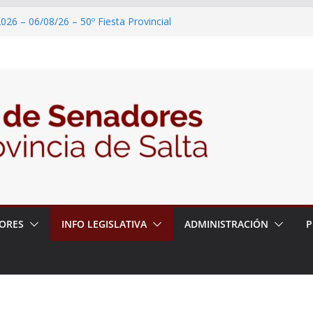
026 – 06/08/26 – 50º Fiesta Provincial
2026 – 06/08/26 – Primera Edición de
ción Secundaria, Puente de Unión
026 – 06/08/26 – Presentación del libro
ada del Dr. Víctor Alfredo Frías
026 – 06/08/26 – 82° Edición de la Expo
2026 – 06/08/26 – “Historia y memoria
ritorio del pueblo Kolla en el municipio de
ORES
INFO LEGISLATIVA
ADMINISTRACIÓN
P