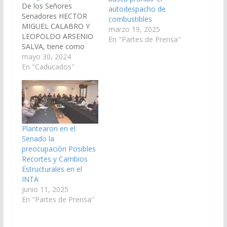
De los Señores
autodespacho de
Senadores HECTOR
combustibles
MIGUEL CALABRO Y
marzo 19, 2025
LEOPOLDO ARSENIO
En "Partes de Prensa"
SALVA, tiene como
finalidad revisar y
mayo 30, 2024
analizar los permisos y
En "Caducados"
concesiones de
sustancias de primera,
segunda y tercera
categoria y controlar el
cumplimiento de las
condiciones de
Plantearon en el
amparo establecidas
Senado la
en la normativa
preocupación Posibles
vigente, en un plazo
Recortes y Cambios
perentorio e
Estructurales en el
improrrogable de…
INTA
junio 11, 2025
En "Partes de Prensa"