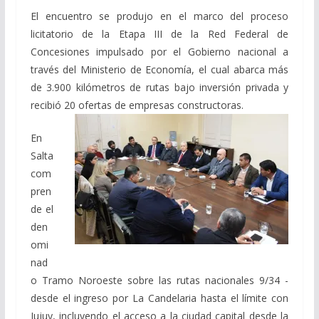
El encuentro se produjo en el marco del proceso
licitatorio de la Etapa III de la Red Federal de
Concesiones impulsado por el Gobierno nacional a
través del Ministerio de Economía, el cual abarca más
de 3.900 kilómetros de rutas bajo inversión privada y
recibió 20 ofertas de empresas constructoras.
En
Salta
com
pren
de el
den
omi
nad
o Tramo Noroeste sobre las rutas nacionales 9/34 -
desde el ingreso por La Candelaria hasta el límite con
Jujuy, incluyendo el acceso a la ciudad capital desde la