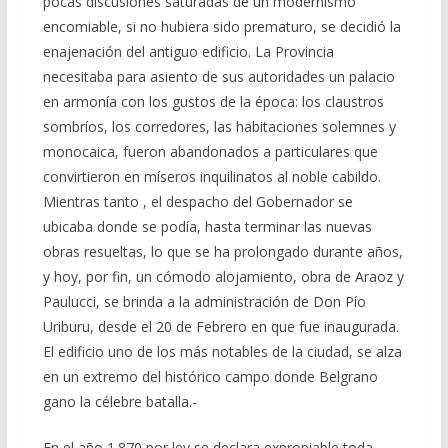
pocas discusiones saturadas de un modernismo
encomiable, si no hubiera sido prematuro, se decidió la
enajenación del antiguo edificio. La Provincia
necesitaba para asiento de sus autoridades un palacio
en armonía con los gustos de la época: los claustros
sombríos, los corredores, las habitaciones solemnes y
monocaica, fueron abandonados a particulares que
convirtieron en míseros inquilinatos al noble cabildo.
Mientras tanto , el despacho del Gobernador se
ubicaba donde se podía, hasta terminar las nuevas
obras resueltas, lo que se ha prolongado durante años,
y hoy, por fin, un cómodo alojamiento, obra de Araoz y
Paulucci, se brinda a la administración de Don Pío
Uriburu, desde el 20 de Febrero en que fue inaugurada.
El edificio uno de los más notables de la ciudad, se alza
en un extremo del histórico campo donde Belgrano
gano la célebre batalla.-
En el año 1.870 por ley se declara expropiable toda