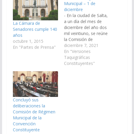
Municipal – 1 de
diciembre
- En la ciudad de Salta,
a un día del mes de
La Cámara de
diciembre del año dos
Senadores cumple 140
mil veintiuno, se reúne
años
la Comisión de
octubre 1, 2015
Régimen Municipal,
diciembre 7, 2021
En "Partes de Prensa"
siendo horas 12 y 11:
En "Versiones
Sr. Presidente
Taquigráficas
(Moisés).- Buenos
Constituyentes"
días, vamos a dar
comienzo a la reunión
de la Comisión de
Régimen Municipal.
Primero,…
Concluyó sus
deliberaciones la
Comisión de Régimen
Municipal de la
Convención
Constituyente