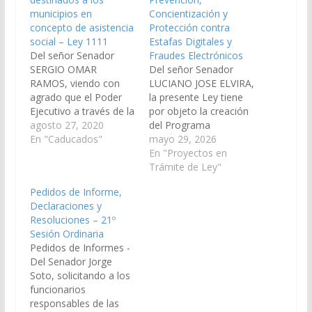
municipios en
Concientización y
concepto de asistencia
Protección contra
social – Ley 1111
Estafas Digitales y
Del señor Senador
Fraudes Electrónicos
SERGIO OMAR
Del señor Senador
RAMOS, viendo con
LUCIANO JOSE ELVIRA,
agrado que el Poder
la presente Ley tiene
Ejecutivo a través de la
por objeto la creación
Coordinación de
agosto 27, 2020
del Programa
Enlaces y Relaciones
En "Caducados"
Provincial de
mayo 29, 2026
Políticas de la
Prevención,
En "Proyectos en
Gobernación y/o los
Concientización y
Trámite de Ley"
organismos que
Protección contra
Pedidos de Informe,
correspondas,
Estafas Digitales y
Declaraciones y
gestionen las medidas
Fraudes Electrónicos,
Resoluciones – 21º
necesarias para
destinada a prevenir,
Sesión Ordinaria
determinar un partida
informar, asistir y
Pedidos de Informes -
especial dentro del
proteger a la población
Del Senador Jorge
presupuesto
frente delitos
Soto, solicitando a los
destinados a los
cometidos mediante
funcionarios
municipios en
herramientas digitales,
responsables de las
concepto de…
plataformas