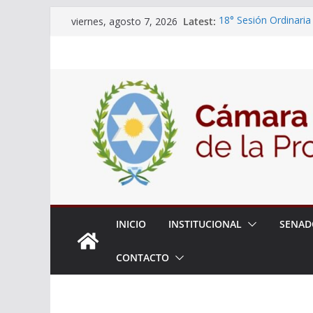
Skip
Latest:
18° Sesión Ordinaria
viernes, agosto 7, 2026
to
30/07/2026
El Senado trabaja en
content
estudiantes del ciber
Expte. N° 90-34.517/
Roque
Expte. Nº 90-34.516/
de Protección y Cont
INICIO
INSTITUCIONAL
SENAD
CONTACTO