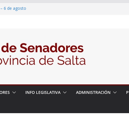
 – 6 de agosto
 un proyecto de ley para proteger a los
acoso y la violencia en las redes
2026 – 06/08/26 – Fiesta patronal San
2026 – 06/08/26 – Créase el Ente Salteño
rol Vegetal
ORES
INFO LEGISLATIVA
ADMINISTRACIÓN
P