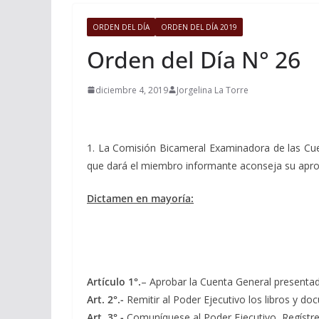
ORDEN DEL DÍA
ORDEN DEL DÍA 2019
Orden del Día N° 26
diciembre 4, 2019
Jorgelina La Torre
1. La Comisión Bicameral Examinadora de las Cuen
que dará el miembro informante aconseja su apro
Dictamen en mayoría:
Artículo 1°.
– Aprobar la Cuenta General presentada
Art. 2°.-
Remitir al Poder Ejecutivo los libros y do
Art. 3°.-
Comuníquese al Poder Ejecutivo, Regístre