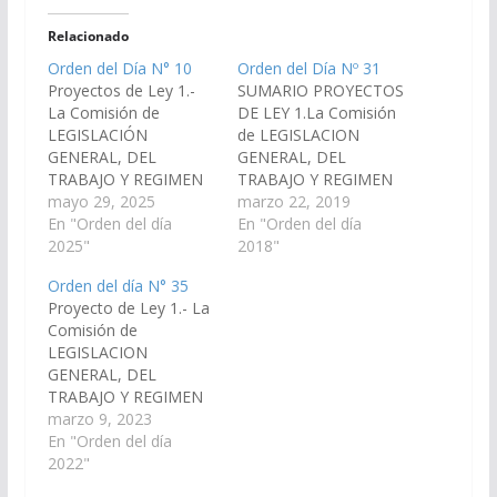
Relacionado
Orden del Día N° 10
Orden del Día Nº 31
Proyectos de Ley 1.-
SUMARIO PROYECTOS
La Comisión de
DE LEY 1.La Comisión
LEGISLACIÓN
de LEGISLACION
GENERAL, DEL
GENERAL, DEL
TRABAJO Y REGIMEN
TRABAJO Y REGIMEN
PREVISIONAL, ha
mayo 29, 2025
PREVISIONAL, ha
marzo 22, 2019
considerado el
En "Orden del día
considerado el
En "Orden del día
Proyecto de Ley en
2025"
Proyecto de Ley en
2018"
Revisión, por el cual se
Revisión, por el cual se
Orden del día N° 35
modifica el artículo 5º
autoriza al Poder
Proyecto de Ley 1.- La
de la Ley 8006 -
Ejecutivo a transferir
Comisión de
Licencia por
en carácter de
LEGISLACION
Maternidad y
donación al
GENERAL, DEL
Paternidad; y, por las
Movimiento Cristiano
TRABAJO Y REGIMEN
razones que dará el
Misionero
PREVISIONAL ha
marzo 9, 2023
Miembro Informante,
“MARANATHA” de
considerado el
En "Orden del día
aconseja…
Salta, el inmueble
Proyecto de Ley en
2022"
Matrícula Nº 115.818,
revisión, por el cual se
y, por…