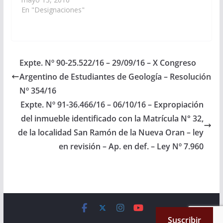
Ramón José Muratore,
En "Designaciones"
D.N.I. Nº 08.388.699,
para integrar la
Auditoría General de la
Provincia, en
representación del
Expte. Nº 90-25.522/16 – 29/09/16 – X Congreso
Bloque Justicialista de
Argentino de Estudiantes de Geología – Resolución
la Cámara de
Diputados. (Expte. Nº
Nº 354/16
90-24.648/15 -…
Expte. Nº 91-36.466/16 – 06/10/16 – Expropiación
del inmueble identificado con la Matrícula N° 32,
de la localidad San Ramón de la Nueva Oran – ley
en revisión – Ap. en def. – Ley Nº 7.960
Copyright © 2026
Cámara de Senadores
. All rights reserved.
Suscribir