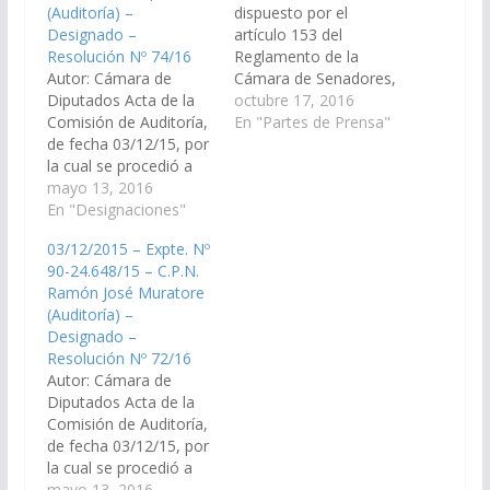
(Auditoría) –
dispuesto por el
Designado –
artículo 153 del
Resolución Nº 74/16
Reglamento de la
Autor: Cámara de
Cámara de Senadores,
Diputados Acta de la
se ha procedido a la
octubre 17, 2016
Comisión de Auditoría,
publicación en el día de
En "Partes de Prensa"
de fecha 03/12/15, por
la fecha, en el Boletín
la cual se procedió a
Oficial, de la
seleccionar al Lic. Abdo
mayo 13, 2016
Resolución de Cámara
Omar Esper, D.N.I. Nº
En "Designaciones"
Nº 170/16, del pliego
14.342.649, para
remitido por la
03/12/2015 – Expte. Nº
integrar la Auditoría
Comisión…
90-24.648/15 – C.P.N.
General de la
Ramón José Muratore
Provincia, para integrar
(Auditoría) –
la Auditoría General de
Designado –
la Provincia, en
Resolución Nº 72/16
representación del
Autor: Cámara de
Bloque Justicialista de
Diputados Acta de la
la…
Comisión de Auditoría,
de fecha 03/12/15, por
la cual se procedió a
seleccionar al C.P.N.
mayo 13, 2016