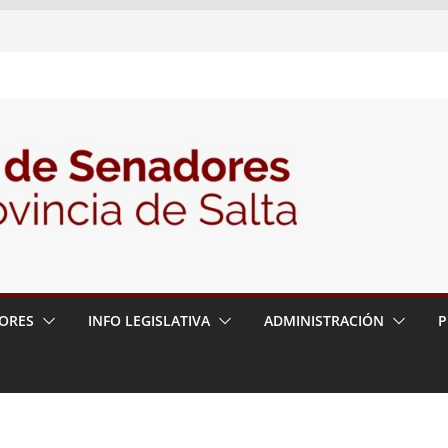
nte la Audiencia Pública para escuchar a
as postulaciones a la Auditoría General
política de seguridad provincial y propuso
trabajo con la Justicia
N° 27/26
ORES
INFO LEGISLATIVA
ADMINISTRACIÓN
P