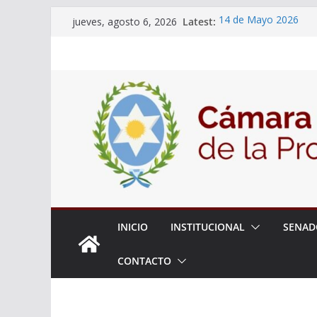
Skip
Latest:
14 de Mayo 2026
jueves, agosto 6, 2026
to
El Senado llevó adela
la ciudadanía sobre l
content
06 de Agosto 2026
El Senado analizó la 
articular una mesa de 
Adjudicacion Simple 
INICIO
INSTITUCIONAL
SENAD
CONTACTO