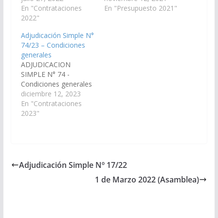
de Aire
En "Contrataciones
«Contratación del
En "Presupuesto 2021"
Acondicionado».
2022"
servicio de ausentismo
ADJUDICACION
laboral para la Cámara
Adjudicación Simple N°
SIMPLE N° 22
de Senadores».
74/23 – Condiciones
Condiciones: PLIEGO
generales
DE CONDICIONES
ADJUDICACION
PARTICULARES.PDF
SIMPLE N° 74 -
PLIEGO DE
Condiciones generales
CONDICIONES
diciembre 12, 2023
GENERALES.PDF
En "Contrataciones
2023"
Adjudicación Simple Nº 17/22
1 de Marzo 2022 (Asamblea)