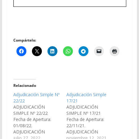
Compártelo:
Relacionado
Adjudicación Simple Nº
Adjudicación Simple
22/22
17/21
ADJUDICACIÓN
ADJUDICACIÓN
SIMPLE Nº 22/22
SIMPLE Nº 17/21
Fecha de Apertura:
Fecha de Apertura:
01/08/22.
22/11/21.
ADJUDICACIÓN
ADJUDICACIÓN
SIMPLE 22/22: «Service
julio 27, 2022
SIMPLE 17/21:
noviembre 12, 2021