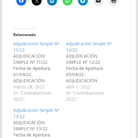
Relacionado
Adjudicación Simple Nº
Adjudicación Simple Nº
11/22
12/22
ADJUDICACIÓN
ADJUDICACIÓN
SIMPLE Nº 11/22
SIMPLE Nº 12/22
Fecha de Apertura:
Fecha de Apertura:
01/04/22.
05/04/22.
ADJUDICACIÓN
ADJUDICACIÓN
SIMPLE 11/22:
marzo 28, 2022
SIMPLE 12/22:
abril 1, 2022
«Compra vajilla».
En "Contrataciones
«Compra central
En "Contrataciones
ADJUDICACION
2022"
telefónica».
2022"
SIMPLE N° 11
ADJUDICACION
Adjudicación Simple Nº
SIMPLE N° 12
13/22
ADJUDICACIÓN
SIMPLE Nº 13/22
Fecha de Apertura: