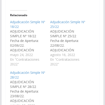
Relacionado
Adjudicación Simple Nº
Adjudicación Simple Nº
18/22
25/22
ADJUDICACIÓN
ADJUDICACIÓN
SIMPLE Nº 18/22
SIMPLE Nº 25/22
Fecha de Apertura:
Fecha de Apertura:
02/06/22.
22/08/22.
ADJUDICACIÓN
ADJUDICACIÓN
SIMPLE 17/22:
mayo 24, 2022
SIMPLE 25/22.
agosto 16, 2022
«Adquisición e
En "Contrataciones
ADJUDICACION
En "Contrataciones
instalación de 2 (dos)
2022"
SIMPLE N° 25
2022"
equipos de aire
Adjudicación Simple Nº
acondicionado entre
28/22
6.000 y 8.000 FRIG/H
ADJUDICACIÓN
F/C Refrigerante
SIMPLE Nº 28/22
Ecológico ».
Fecha de Apertura:
ADJUDICACION
23/08/22.
SIMPLE N° 18 PLIEGO
ADJUDICACIÓN
DE CONDICIONES N°