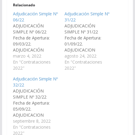
Relacionado
Adjudicación Simple Nº
Adjudicación Simple Nº
06/22
31/22
ADJUDICACIÓN
ADJUDICACIÓN
SIMPLE Nº 06/22
SIMPLE Nº 31/22
Fecha de Apertura:
Fecha de Apertura:
09/03/22.
01/09/22.
ADJUDICACIÓN
ADJUDICACION
SIMPLE 06/22:
marzo 4, 2022
SIMPLE N° 31
agosto 24, 2022
«Compra de articulos
En "Contrataciones
En "Contrataciones
de libreria».
2022"
2022"
ADJUDICACION
Adjudicación Simple Nº
SIMPLE N° 6
32/22
ADJUDICACIÓN
SIMPLE Nº 32/22
Fecha de Apertura:
05/09/22.
ADJUDICACION
SIMPLE N° 32
septiembre 8, 2022
En "Contrataciones
2022"