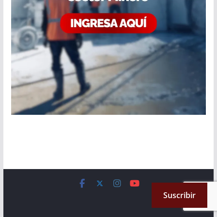
Copyright © 2026
Cámara de Senadores
. All rights reserved.
Suscribir
Theme:
ColorMag
by ThemeGrill. Powered by
WordPress
.