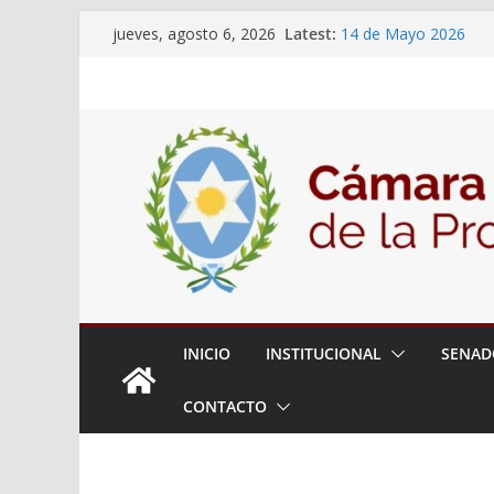
Skip
Latest:
14 de Mayo 2026
jueves, agosto 6, 2026
to
El Senado llevó adela
la ciudadanía sobre l
content
06 de Agosto 2026
El Senado analizó la 
articular una mesa de 
Adjudicacion Simple 
INICIO
INSTITUCIONAL
SENAD
CONTACTO