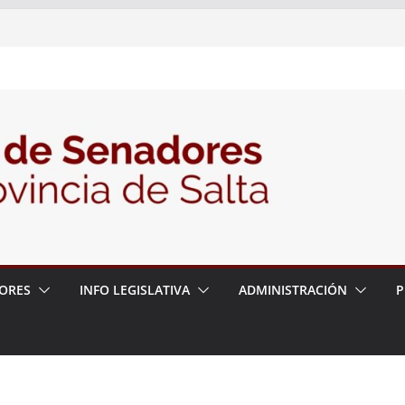
nte la Audiencia Pública para escuchar a
as postulaciones a la Auditoría General
política de seguridad provincial y propuso
trabajo con la Justicia
N° 27/26
ORES
INFO LEGISLATIVA
ADMINISTRACIÓN
P