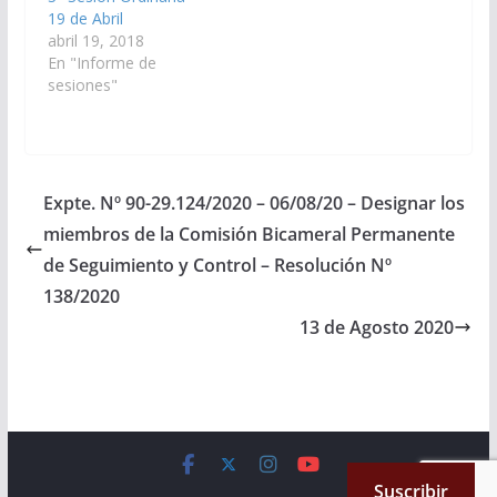
Aprobado el
19 de Abril
07/10/2021
abril 19, 2018
En "Informe de
sesiones"
Expte. Nº 90-29.124/2020 – 06/08/20 – Designar los
miembros de la Comisión Bicameral Permanente
de Seguimiento y Control – Resolución Nº
138/2020
13 de Agosto 2020
Copyright © 2026
Cámara de Senadores
. All rights reserved.
Suscribir