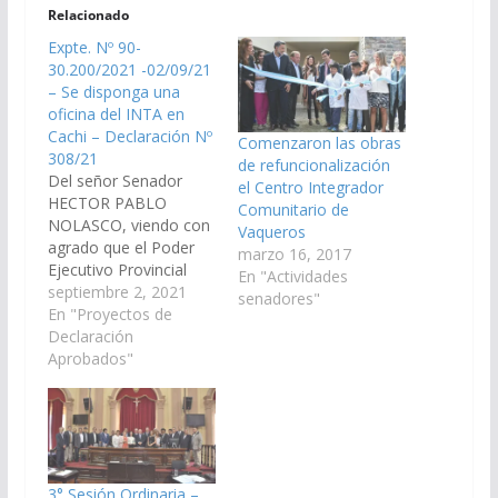
Relacionado
Expte. Nº 90-
30.200/2021 -02/09/21
– Se disponga una
oficina del INTA en
Cachi – Declaración Nº
Comenzaron las obras
308/21
de refuncionalización
Del señor Senador
el Centro Integrador
HECTOR PABLO
Comunitario de
NOLASCO, viendo con
Vaqueros
agrado que el Poder
marzo 16, 2017
Ejecutivo Provincial
En "Actividades
realice las gestiones
septiembre 2, 2021
senadores"
necesarias a fin que se
En "Proyectos de
disponga una oficina
Declaración
del INTA en Cachi.
Aprobados"
(Expte. Nº 90-
30.200/2021, a la
Comisión de
Agricultura, Transporte
y Ganadería).
Declaración Nº 308/21
3° Sesión Ordinaria –