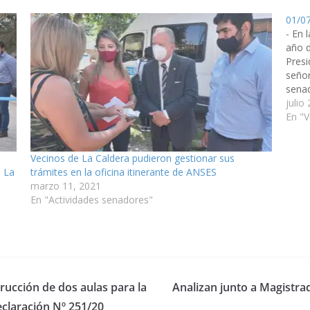
01/0
- En 
año d
Presi
seño
senad
cuart
julio
En "V
Vecinos de La Caldera pudieron gestionar sus
e La
trámites en la oficina itinerante de ANSES
marzo 11, 2021
En "Actividades senadores"
rucción de dos aulas para la
Analizan junto a Magistra
claración Nº 251/20