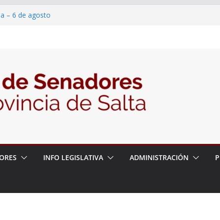
ia – 6 de agosto
en un proyecto de ley para proteger a los
eracoso y la violencia en las redes
7/2026 – 06/08/26 – Fiesta patronal San
6/2026 – 06/08/26 – Créase el Ente Salteño
ntrol Vegetal
ORES
INFO LEGISLATIVA
ADMINISTRACIÓN
P