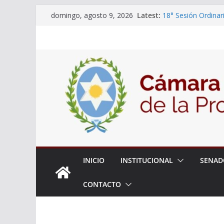
Skip
Latest:
18° Sesión Ordinar
domingo, agosto 9, 2026
to
30/07/2026
El Senado trabaja 
content
estudiantes del cib
Expte. N° 90-34.51
Roque
Expte. Nº 90-34.51
de Protección y Co
INICIO
INSTITUCIONAL
SENAD
CONTACTO