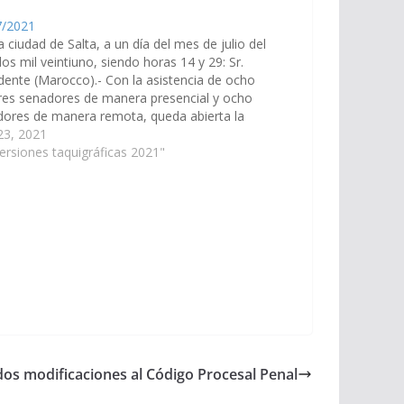
7/2021
la ciudad de Salta, a un día del mes de julio del
os mil veintiuno, siendo horas 14 y 29: Sr.
dente (Marocco).- Con la asistencia de ocho
res senadores de manera presencial y ocho
ores de manera remota, queda abierta la
a sesión ordinaria semipresencial. 1…
 23, 2021
ersiones taquigráficas 2021"
dos modificaciones al Código Procesal Penal