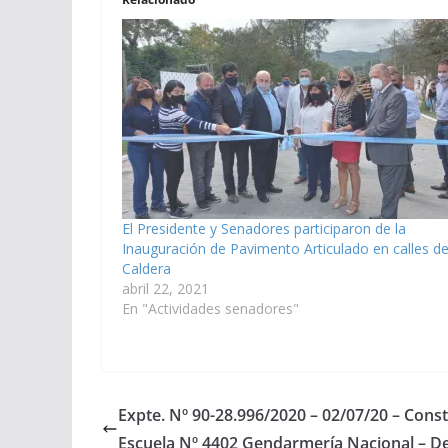
El Presidente y Senadores participaron de la
Inauguración de Pavimento Articulado en calles d
Caldera
abril 22, 2021
En "Actividades senadores"
Expte. Nº 90-28.996/2020 – 02/07/20 – Const
Escuela Nº 4402 Gendarmería Nacional – De