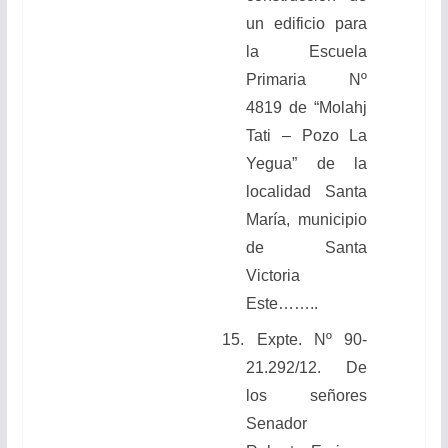
un edificio para
la Escuela
Primaria Nº
4819 de “Molahj
Tati – Pozo La
Yegua” de la
localidad Santa
María, municipio
de Santa
Victoria
Este
……..
15.
Expte. Nº 90-
21.292/12. De
los señores
Senador