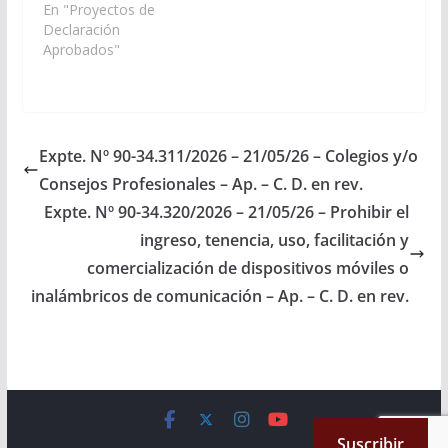
los organismos que
En "Proyectos de
correspondan, arbitre
Declaración
las medidas necesarias
Aprobados"
para la creación y
puesta en
funcionamiento de un
Área Operativa de
Salud en el municipio
Expte. Nº 90-34.311/2026 – 21/05/26 – Colegios y/o
de Animaná,
Consejos Profesionales – Ap. – C. D. en rev.
departamento San
Carlos. (Expte. Nº 90-
Expte. Nº 90-34.320/2026 – 21/05/26 – Prohibir el
34.312/2026,…
ingreso, tenencia, uso, facilitación y
comercialización de dispositivos móviles o
inalámbricos de comunicación – Ap. – C. D. en rev.
Copyright © 2026
Cámara de Senadores
. All rights reserved.
Suscribir