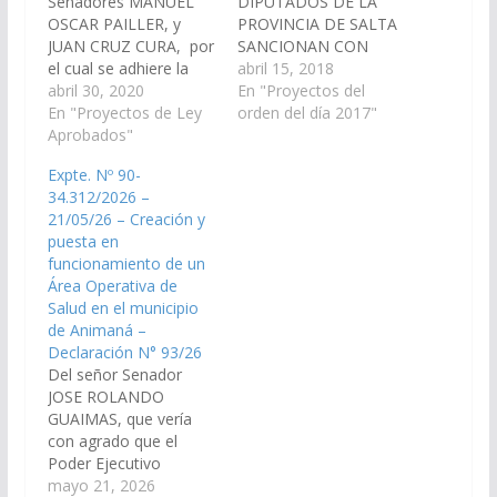
Senadores MANUEL
DIPUTADOS DE LA
OSCAR PAILLER, y
PROVINCIA DE SALTA
JUAN CRUZ CURA, por
SANCIONAN CON
el cual se adhiere la
FUERZA DE LEY
abril 15, 2018
Provincia de Salta a la
abril 30, 2020
Artículo 1°.- La
En "Proyectos del
Ley Nacional 27.159,
En "Proyectos de Ley
presente Ley tiene por
orden del día 2017"
“Sistema de
Aprobados"
objeto incorporar al
Prevención Integral”,
Sistema de Salud de la
Expte. Nº 90-
que tiene por objeto
Provincia de Salta la
34.312/2026 –
regular el sistema de
labor del "Payaso de
21/05/26 – Creación y
prevención integral de
Hospital". Artículo
puesta en
eventos por muerte
2°.- Se entenderá por
funcionamiento de un
súbita en espacios
Payaso de Hospital
Área Operativa de
públicos y privados.
aquella persona…
Salud en el municipio
(Expte.…
de Animaná –
Declaración N° 93/26
Del señor Senador
JOSE ROLANDO
GUAIMAS, que vería
con agrado que el
Poder Ejecutivo
Provincial, a través de
mayo 21, 2026