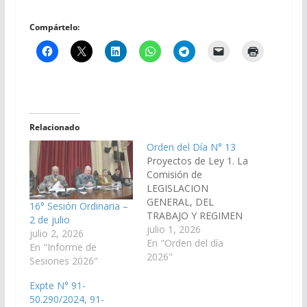
Compártelo:
Relacionado
Orden del Día N° 13
Proyectos de Ley 1. La
Comisión de
LEGISLACION
GENERAL, DEL
16° Sesión Ordinaria –
TRABAJO Y REGIMEN
2 de julio
PREVISIONAL, ha
julio 1, 2026
julio 2, 2026
considerado ha
En "Orden del día
En "Informe de
considerado el
2026"
Sesiones 2026"
Proyecto de Ley de los
Señores Senadores
Expte N° 91-
JUAN CRUZ CURA y
50.290/2024, 91-