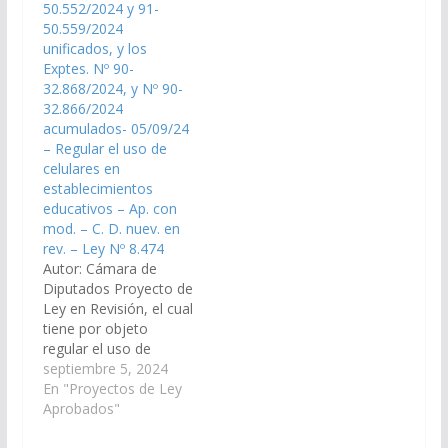
GONZALO CARO
50.552/2024 y 91-
DAVALOS por el cual
50.559/2024
prohíbe el ingreso,
unificados, y los
tenencia, uso,
Exptes. Nº 90-
facilitación y
32.868/2024, y Nº 90-
comercialización de
32.866/2024
dispositivos móviles o
acumulados- 05/09/24
inalámbricos de…
– Regular el uso de
celulares en
establecimientos
educativos – Ap. con
mod. – C. D. nuev. en
rev. – Ley Nº 8.474
Autor: Cámara de
Diputados Proyecto de
Ley en Revisión, el cual
tiene por objeto
regular el uso de
celulares en
septiembre 5, 2024
establecimientos
En "Proyectos de Ley
educativos de la
Aprobados"
provincia de Salta.