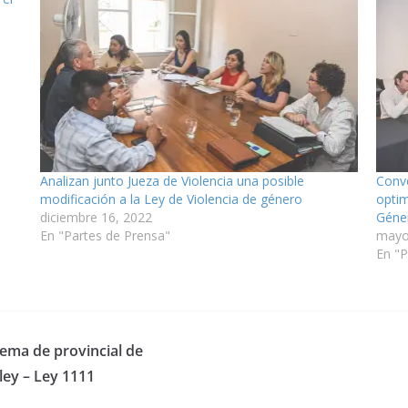
88
e
Analizan junto Jueza de Violencia una posible
Convo
modificación a la Ley de Violencia de género
optim
diciembre 16, 2022
Géne
En "Partes de Prensa"
mayo
En "P
tema de provincial de
ley – Ley 1111