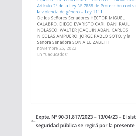
Artículo 2° de la Ley Nº 7888 de Protección contra
la violencia de género – Ley 1111
De los Señores Senadores HECTOR MIGUEL
CALABRO, DIEGO EVARISTO CARI, DANI RAUL
NOLASCO, WALTER JOAQUIN ABAN, CARLOS
NICOLAS AMPUERO, JORGE PABLO SOTO, y la
Señora Senadora SONIA ELIZABETH
MAGNO, modificase el Artículo 2° de la Ley Nº 78
noviembre 25, 2022
de Protección contra la violencia de género, el qu
En "Caducados"
quedará redactado de la siguiente manera:…
Expte. Nº 90-31.817/2023 – 13/04/23 – El sis
seguridad pública se regirá por la presente 