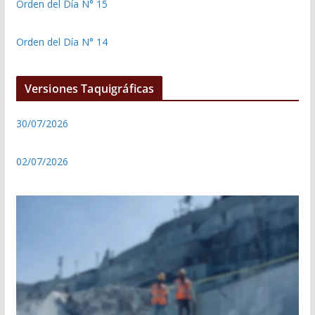
Orden del Día N° 15
Orden del Día N° 14
Versiones Taquigráficas
30/07/2026
02/07/2026