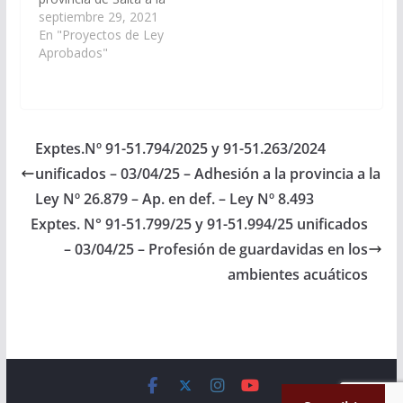
Ley Nacional 27.629 de
septiembre 29, 2021
“Fortalecimiento del
En "Proyectos de Ley
Sistema Nacional de
Aprobados"
Bomberos Voluntarios
de la República
Argentina”. (Expte. N°
91-44.529/2021 y
Expte. Nº 90-
Exptes.Nº 91-51.794/2025 y 91-51.263/2024
30.063/2021
unificados – 03/04/25 – Adhesión a la provincia a la
acumulados, a la
Comisión de
Ley Nº 26.879 – Ap. en def. – Ley Nº 8.493
Legislación General,
Exptes. N° 91-51.799/25 y 91-51.994/25 unificados
del…
– 03/04/25 – Profesión de guardavidas en los
ambientes acuáticos