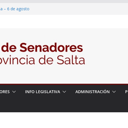
ia – 6 de agosto
en un proyecto de ley para proteger a los
eracoso y la violencia en las redes
7/2026 – 06/08/26 – Fiesta patronal San
6/2026 – 06/08/26 – Créase el Ente Salteño
ntrol Vegetal
ORES
INFO LEGISLATIVA
ADMINISTRACIÓN
P