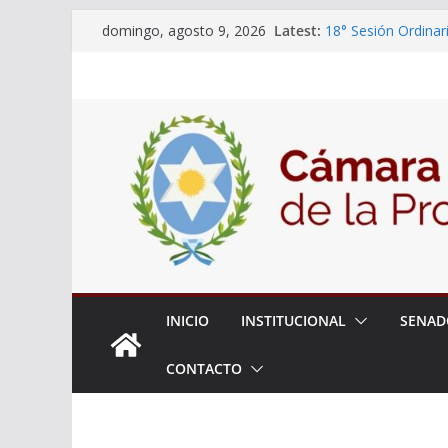
Skip
Latest:
18° Sesión Ordinar
domingo, agosto 9, 2026
to
30/07/2026
El Senado trabaja 
content
estudiantes del cib
Expte. N° 90-34.51
Roque
Expte. Nº 90-34.51
de Protección y Co
INICIO
INSTITUCIONAL
SENAD
CONTACTO