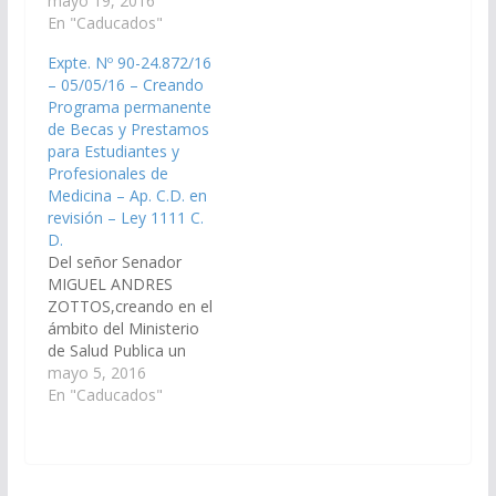
el Ministerio de Salud
mayo 19, 2016
Educación, Ciencia y
Pública de la Provincia
En "Caducados"
Tecnología de la
disponga en breve de
Provincia de Salta
Expte. Nº 90-24.872/16
la instrumentación de
dispongan de las
– 05/05/16 – Creando
un Programa Provincial
medidas
Programa permanente
de Prevención
correspondientes para
de Becas y Prestamos
Tratamiento y
que se instrumente un
para Estudiantes y
Seguimiento del
Programa de
Profesionales de
Ataque Cerebral que
Promoción e Incentivo
Medicina – Ap. C.D. en
tenga como misión
Artístico y Cultural
revisión – Ley 1111 C.
central la atención
destinado al
D.
médica del…
conjunto…
Del señor Senador
MIGUEL ANDRES
ZOTTOS,creando en el
ámbito del Ministerio
de Salud Publica un
Programa permanente
mayo 5, 2016
de Becas y Prestamos
En "Caducados"
para Estudiantes y
Profesionales de
Medicina. (Expte. Nº
90-24.872/16 – A la