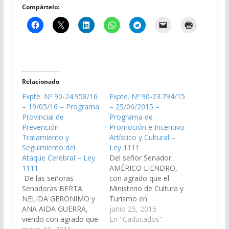
Compártelo:
Relacionado
Expte. Nº 90-24.958/16
Expte. Nº 90-23.794/15
– 19/05/16 – Programa
– 25/06/2015 –
Provincial de
Programa de
Prevención
Promoción e Incentivo
Tratamiento y
Artístico y Cultural –
Seguimiento del
Ley 1111
Ataque Cerebral – Ley
Del señor Senador
1111
AMÉRICO LIENDRO,
De las señoras
con agrado que el
Senadoras BERTA
Ministerio de Cultura y
NELIDA GERONIMO y
Turismo en
ANA AIDA GUERRA,
articulación con el
junio 25, 2015
viendo con agrado que
Ministerio de
En "Caducados"