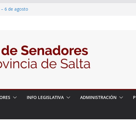
 – 6 de agosto
 un proyecto de ley para proteger a los
acoso y la violencia en las redes
/2026 – 06/08/26 – Fiesta patronal San
/2026 – 06/08/26 – Créase el Ente Salteño
rol Vegetal
ORES
INFO LEGISLATIVA
ADMINISTRACIÓN
P