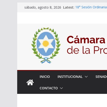
Skip
Latest:
18° Sesión Ordinaria
sábado, agosto 8, 2026
to
30/07/2026
El Senado trabaja en
content
estudiantes del ciber
Expte. N° 90-34.517
Roque
Expte. Nº 90-34.516
de Protección y Cont
INICIO
INSTITUCIONAL
SENAD
CONTACTO