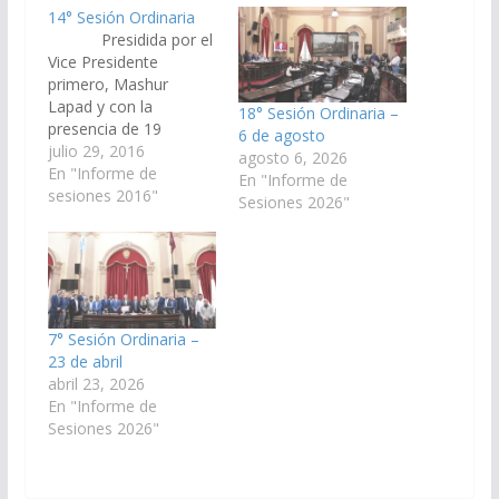
14° Sesión Ordinaria
Presidida por el
Vice Presidente
primero, Mashur
Lapad y con la
18° Sesión Ordinaria –
presencia de 19
6 de agosto
senadores se llevó a
julio 29, 2016
agosto 6, 2026
cabo la 14º Sesión
En "Informe de
En "Informe de
Ordinaria. Sesión
sesiones 2016"
Sesiones 2026"
Especial Con dictamen
de la Comisión de
Justicia, Acuerdos y
Designaciones, se
otorgó el acuerdo a
los pliegos remitidos
7° Sesión Ordinaria –
por el Poder…
23 de abril
abril 23, 2026
En "Informe de
Sesiones 2026"