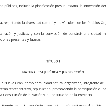
s públicos, incluida la planificación presupuestaria, la innovación 
na, respetando la diversidad cultural y los vínculos con los Pueblos Or
 razón y justicia, y con la convicción de construir una ciudad m
ciones presentes y futuras.
TÍTULO I
NATURALEZA JURÍDICA Y JURISDICCIÓN
la Nueva Orán, como comunidad natural organizada, integrante de la
istema representativo, republicano, promoviendo la participación ciu
a Constitución de la Nación y la Constitución de la Provincia.
n Ramón de la Nueva Orán tiene autonomía institucional, política, 