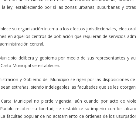
a la ley, estableciendo por sí las zonas urbanas, suburbanas y otra
lece su organización interna a los efectos jurisdiccionales, electora
es en aquellos centros de población que requieran de servicios admini
dministración central.
unicipio delibera y gobierna por medio de sus representantes y aut
 Carta Municipal se establecen.
istración y Gobierno del Municipio se rigen por las disposiciones d
s sean extrañas, siendo indelegables las facultades que se les otorgan
Carta Municipal no pierde vigencia, aún cuando por acto de violen
ueblo recobre su libertad, se restablece su imperio con los alcanc
. La facultad popular de no acatamiento de órdenes de los usurpadore