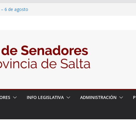
 – 6 de agosto
 un proyecto de ley para proteger a los
acoso y la violencia en las redes
/2026 – 06/08/26 – Fiesta patronal San
/2026 – 06/08/26 – Créase el Ente Salteño
rol Vegetal
ORES
INFO LEGISLATIVA
ADMINISTRACIÓN
P