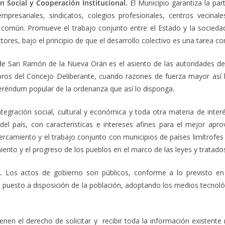
ión Social y Cooperación Institucional.
El Municipio garantiza la par
mpresariales, sindicatos, colegios profesionales, centros vecinal
en común. Promueve el trabajo conjunto entre el Estado y la sociedad
ores, bajo el principio de que el desarrollo colectivo es una tarea co
de San Ramón de la Nueva Orán es el asiento de las autoridades del
os del Concejo Deliberante, cuando razones de fuerza mayor así lo 
eréndum popular de la ordenanza que así lo disponga.
tegración social, cultural y económica y toda otra materia de inte
 del país, con características e intereses afines para el mejor ap
rcamiento y el trabajo conjunto con municipios de países limítrofes
miento y el progreso de los pueblos en el marco de las leyes y tratado
o.
Los actos de gobierno son públicos, conforme a lo previsto en
es puesto a disposición de la población, adoptando los medios tecnoló
ienen el derecho de solicitar y recibir toda la información existent