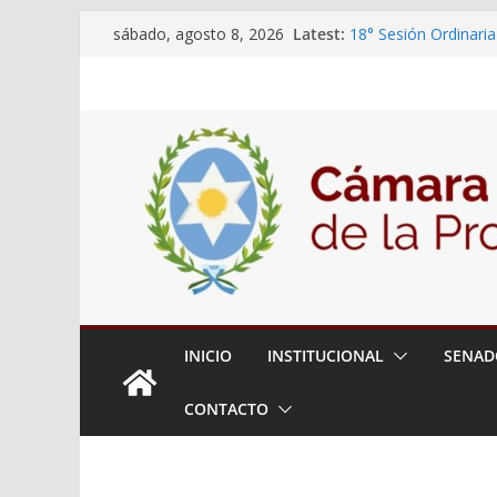
Skip
Latest:
18° Sesión Ordinaria
sábado, agosto 8, 2026
to
30/07/2026
El Senado trabaja en
content
estudiantes del ciber
Expte. N° 90-34.517
Roque
Expte. Nº 90-34.516
de Protección y Cont
INICIO
INSTITUCIONAL
SENAD
CONTACTO