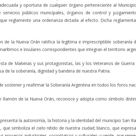
 adecuada y oportuna de cualquier órgano perteneciente al Municipio
servicios públicos municipales, órganos de control y juzgamiento
que reglamente una ordenanza dictada al efecto. Dicha reglamentac
 de la Nueva Orán ratifica la legítima e imprescriptible soberanía d
marítimos e insulares correspondientes que integran el territorio arge
sta de Malvinas y sus protagonistas, las y los Veteranos de Guerra 
 de la soberanía, dignidad y bandera de nuestra Patria.
de sostener y reafirmar la Soberanía Argentina en todos los foros naci
n Ramón de la Nueva Orán, reconoce y adopta como símbolo distintiv
presenta la autonomía, la historia y la identidad del municipio San R
, que simboliza el cielo nítido de nuestra ciudad; blanco, que expresa
procesos industriales, sociológicos y culturales; y verde, que repres