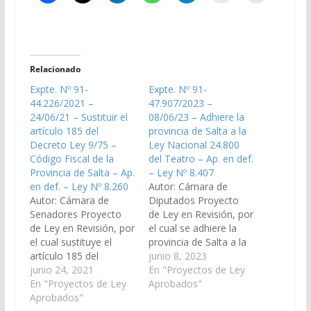
Relacionado
Expte. Nº 91-
Expte. Nº 91-
44.226/2021 –
47.907/2023 –
24/06/21 – Sustituir el
08/06/23 – Adhiere la
artículo 185 del
provincia de Salta a la
Decreto Ley 9/75 –
Ley Nacional 24.800
Código Fiscal de la
del Teatro – Ap. en def.
Provincia de Salta – Ap.
– Ley Nº 8.407
en def. – Ley Nº 8.260
Autor: Cámara de
Autor: Cámara de
Diputados Proyecto
Senadores Proyecto
de Ley en Revisión, por
de Ley en Revisión, por
el cual se adhiere la
el cual sustituye el
provincia de Salta a la
artículo 185 del
Ley Nacional 24.800
junio 8, 2023
Decreto Ley 9/75 –
junio 24, 2021
del Teatro. (Expte. N°
En "Proyectos de Ley
Código Fiscal de la
En "Proyectos de Ley
91-47.907/2023, a la
Aprobados"
Provincia de Salta
Aprobados"
Comisión de