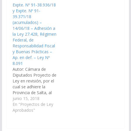
referente al Régimen
Educación, Cultura,
Expte. Nº 91-38.936/18
Simplificado del
Ciencia y Tecnología).
y Expte. Nº 91-
Impuesto a las
Aprobado en definitiva,
39.371/18
Actividades
el 30/11/2023 Poder
(acumulados) –
Económicas de
Ejecutivo para su
14/06/18 – Adhesión a
carácter obligatorio
Promulgación. Ley Nº
la Ley 27.428, Régimen
para pequeños
8.407 Decreto…
Federal, de
contribuyentes
Responsabilidad Fiscal
jurisdiccionales de la
y Buenas Prácticas –
provincia de
Ap. en def. – Ley Nº
Salta. (Expte. Nº…
8.091
Autor: Cámara de
Diputados Proyecto de
Ley en revisión, por el
cual se adhiere la
Provincia de Salta, al
Régimen Federal de
junio 15, 2018
Responsabilidad Fiscal
En "Proyectos de Ley
y Buenas Prácticas de
Aprobados"
Gobierno establecido
por la Ley Nacional
27.428, modificatoria