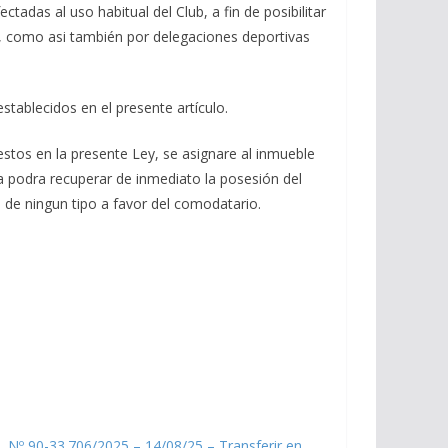
tadas al uso habitual del Club, a fin de posibilitar
va, como asi también por delegaciones deportivas
stablecidos en el presente artículo.
estos en la presente Ley, se asignare al inmueble
ia podra recuperar de inmediato la posesión del
a de ningun tipo a favor del comodatario.
. Nº 90-33.706/2025 – 14/08/25 – Transferir en