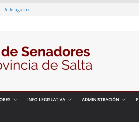
 – 6 de agosto
 un proyecto de ley para proteger a los
acoso y la violencia en las redes
/2026 – 06/08/26 – Fiesta patronal San
/2026 – 06/08/26 – Créase el Ente Salteño
rol Vegetal
ORES
INFO LEGISLATIVA
ADMINISTRACIÓN
P