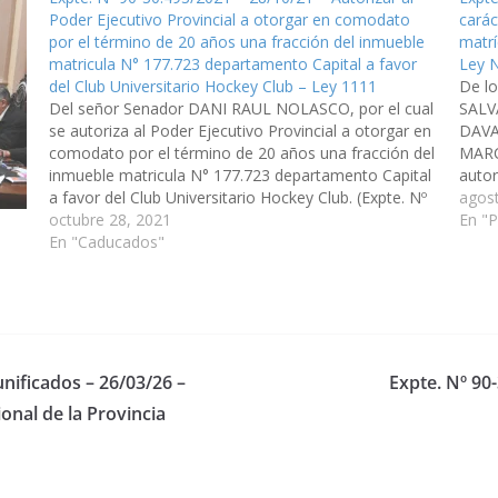
Poder Ejecutivo Provincial a otorgar en comodato
carác
por el término de 20 años una fracción del inmueble
matrí
matricula N° 177.723 departamento Capital a favor
Ley N
del Club Universitario Hockey Club – Ley 1111
De l
Del señor Senador DANI RAUL NOLASCO, por el cual
SALV
se autoriza al Poder Ejecutivo Provincial a otorgar en
DAVA
comodato por el término de 20 años una fracción del
MARC
inmueble matricula N° 177.723 departamento Capital
autor
a favor del Club Universitario Hockey Club. (Expte. Nº
carác
agos
90-30.493/2021, a la Comisión de Legislación
octubre 28, 2021
matrí
En "
General, del Trabajo y…
En "Caducados"
favor
nificados – 26/03/26 –
Expte. Nº 90
onal de la Provincia