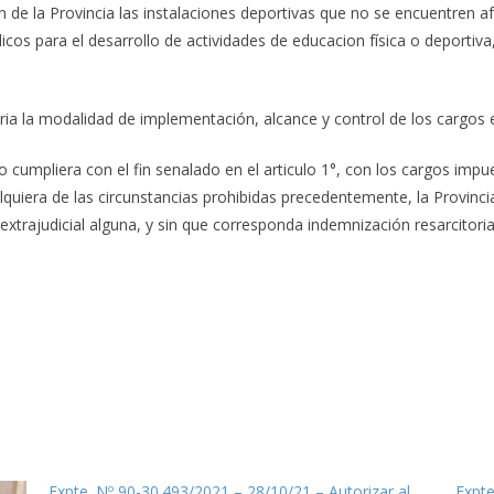
 de la Provincia las instalaciones deportivas que no se encuentren afec
licos para el desarrollo de actividades de educacion física o deporti
ia la modalidad de implementación, alcance y control de los cargos e
o cumpliera con el fin senalado en el articulo 1°, con los cargos impu
alquiera de las circunstancias prohibidas precedentemente, la Provinc
 extrajudicial alguna, y sin que corresponda indemnización resarcitori
Expte. Nº 90-30.493/2021 – 28/10/21 – Autorizar al
Expte