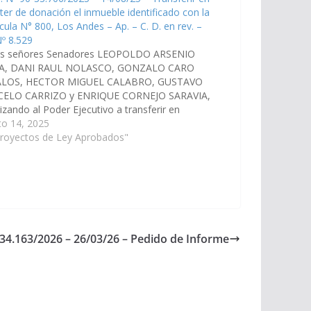
ter de donación el inmueble identificado con la
cula N° 800, Los Andes – Ap. – C. D. en rev. –
º 8.529
os señores Senadores LEOPOLDO ARSENIO
A, DANI RAUL NOLASCO, GONZALO CARO
LOS, HECTOR MIGUEL CALABRO, GUSTAVO
ELO CARRIZO y ENRIQUE CORNEJO SARAVIA,
izando al Poder Ejecutivo a transferir en
ter de donación el inmueble identificado con la
to 14, 2025
cula N° 800, del departamento Los Andes, a
Proyectos de Ley Aprobados"
 de la Universidad Nacional…
-34.163/2026 – 26/03/26 – Pedido de Informe