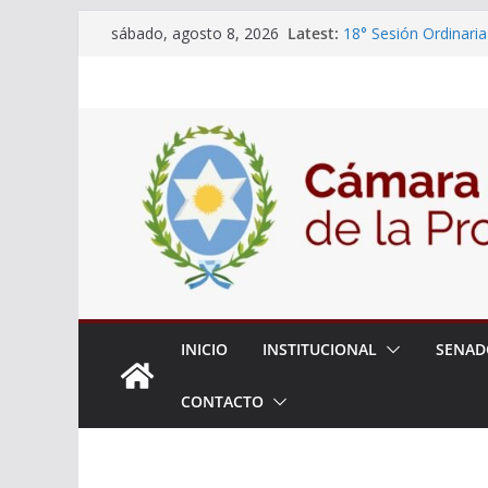
Skip
Latest:
18° Sesión Ordinaria
sábado, agosto 8, 2026
to
30/07/2026
El Senado trabaja en
content
estudiantes del ciber
Expte. N° 90-34.517
Roque
Expte. Nº 90-34.516
de Protección y Cont
INICIO
INSTITUCIONAL
SENAD
CONTACTO