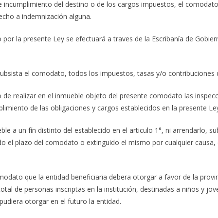
 o de incumplimiento del destino o de los cargos impuestos, el comod
erecho a indemnización alguna.
o por la presente Ley se efectuará a traves de la Escribanía de Gobi
subsista el comodato, todos los impuestos, tasas y/o contribuciones 
echo de realizar en el inmueble objeto del presente comodato las insp
plimiento de las obligaciones y cargos establecidos en la presente Le
le a un fín distinto del establecido en el articulo 1°, ni arrendarlo, 
o el plazo del comodato o extinguido el mismo por cualquier causa, de
modato que la entidad beneficiaria debera otorgar a favor de la provi
total de personas inscriptas en la institución, destinadas a niños y jo
udiera otorgar en el futuro la entidad.