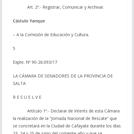
Art. 2º.- Registrar, Comunicar y Archivar.
Cástulo Yanque
– A la Comisión de Educación y Cultura.
5
Expte. Nº 90-26.093/17
LA CÁMARA DE SENADORES DE LA PROVINCIA DE
SALTA
R E S U E L V E
Artículo 1º.- Declarar de Interés de esta Cámara
la realización de la “Jornada Nacional de Rescate” que
se concretará en la Ciudad de Cafayate durante los días
23, 24 y 25 de junio del corriente año y que se