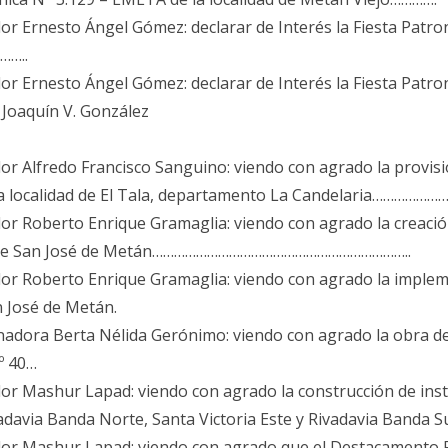
or Ernesto Ángel Gómez: declarar de Interés la Fiesta Patro
……..
dor Ernesto Ángel Gómez: declarar de Interés la Fiesta Pat
de Joaquín V. González
dor Alfredo Francisco Sanguino: viendo con agrado la prov
la localidad de El Tala, departamento La Candelaria………………
dor Roberto Enrique Gramaglia: viendo con agrado la creaci
dad de San José de Metán……………………………………………………………..
dor Roberto Enrique Gramaglia: viendo con agrado la implem
n José de Metán.
enadora Berta Nélida Gerónimo: viendo con agrado la obra d
º 40…
dor Mashur Lapad: viendo con agrado la construcción de ins
davia Banda Norte, Santa Victoria Este y Rivadavia Banda 
or Mashur Lapad: viendo con agrado que el Destacamento Poli