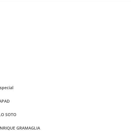
special
APAD
OTO
RAMAGLIA