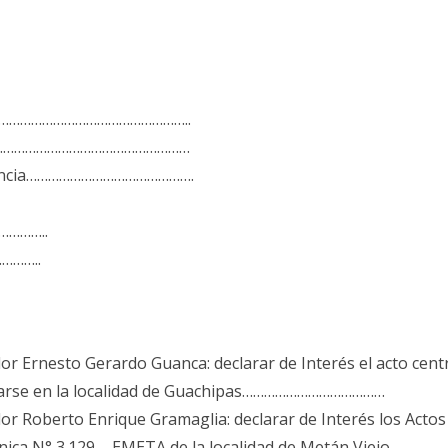
…………………………………………………..
……………………………………………………
sidencia……………………………………….
…………..
………..
or Ernesto Gerardo Guanca: declarar de Interés el acto centr
tuarse en la localidad de Guachipas…………………………………
dor Roberto Enrique Gramaglia: declarar de Interés los Act
cnica N° 3.129 – EMETA de la localidad de Metán Viejo………….