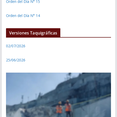
Orden del Día N° 15
Orden del Día N° 14
Versiones Taquigráficas
02/07/2026
25/06/2026