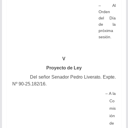
– Al
Orden
del Día
de la
próxima
sesión.
V
Proyecto de Ley
Del señor Senador Pedro Liverato. Expte.
Nº 90-25.182/16.
– A la
Co
mis
ión
de