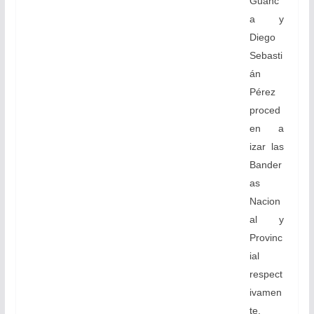
Guanc
a y
Diego
Sebasti
án
Pérez
proced
en a
izar las
Bander
as
Nacion
al y
Provinc
ial
respect
ivamen
te.