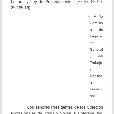
Letrada y Ley de Procedimientos.
(Expte. Nº 90-
25.185/16)
– A la
Comisió
n de
Legislac
ión
General
, del
Trabajo
y
Régime
n
Previsio
nal.
Los señores
Presidentes de los Colegios
Profesionales de Trabajo Social, Fisioterapeutas,