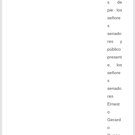
s de
pie los
señore
s
senado
res y
público
present
e, los
señore
s
senado
res
Ernest
o
Gerard
o