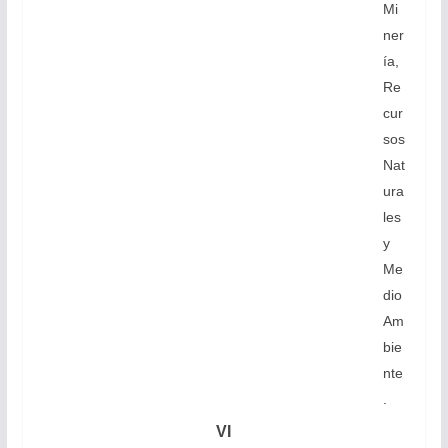
Mi
ner
ía,
Re
cur
sos
Nat
ura
les
y
Me
dio
Am
bie
nte
.
VI