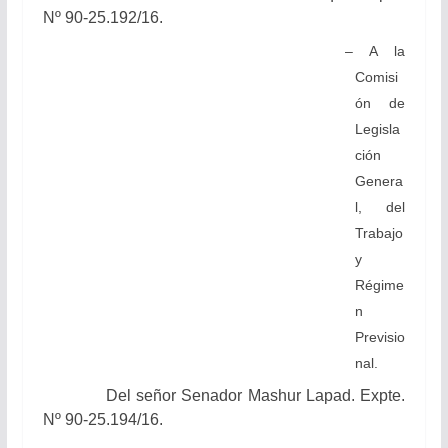
Nº 90-25.192/16.
– A la
Comisi
ón de
Legisla
ción
Genera
l, del
Trabajo
y
Régime
n
Previsio
nal.
Del señor Senador
Mashur Lapad.
Expte.
Nº 90-25.194/16.