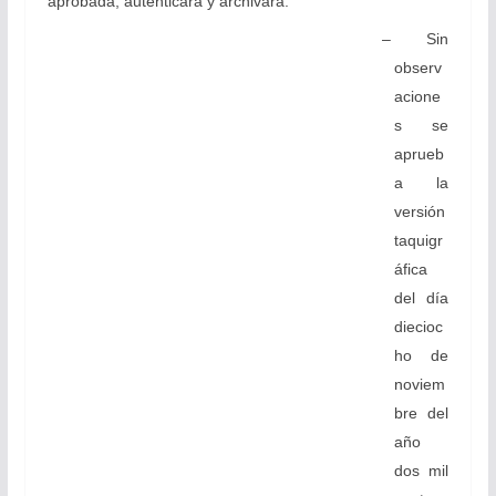
aprobada, autenticará y archivará.
– Sin
observ
acione
s se
aprueb
a la
versión
taquigr
áfica
del día
diecioc
ho de
noviem
bre del
año
dos mil