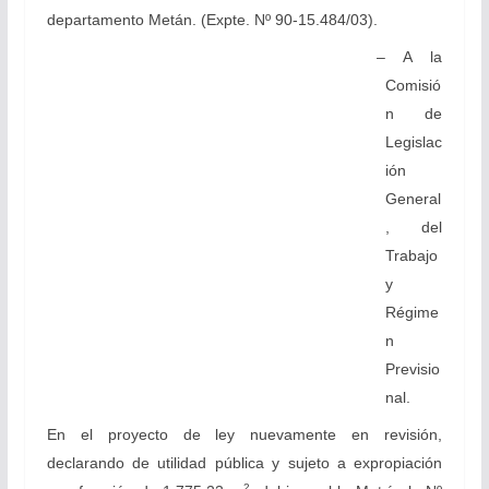
departamento Metán. (Expte. Nº 90-15.484/03).
– A la
Comisió
n de
Legislac
ión
General
, del
Trabajo
y
Régime
n
Previsio
nal.
En el proyecto de ley nuevamente en revisión,
declarando de utilidad pública y sujeto a expropiación
2