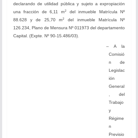
declarando de utilidad pública y sujeto a expropiación
2
una fracción de 6,11 m
del inmueble Matrícula Nº
2
88.628 y de 25,70 m
del inmueble Matrícula Nº
126.234, Plano de Mensura Nº 011973 del departamento
Capital. (Expte. Nº 90-15.486/03).
– A la
Comisió
n de
Legislac
ión
General
, del
Trabajo
y
Régime
n
Previsio