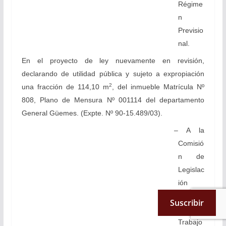
Régime
n
Previsio
nal.
En el proyecto de ley nuevamente en revisión,
declarando de utilidad pública y sujeto a expropiación
2
una fracción de 114,10 m
, del inmueble Matrícula Nº
808, Plano de Mensura Nº 001114 del departamento
General Güemes. (Expte. Nº 90-15.489/03).
– A la
Comisió
n de
Legislac
ión
General
Suscribir
, del
Trabajo