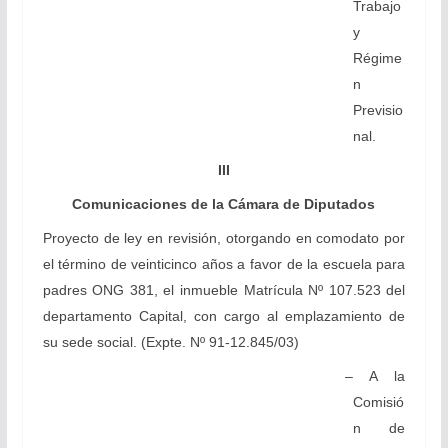
Trabajo
y
Régime
n
Previsio
nal.
III
Comunicaciones de la Cámara de Diputados
Proyecto de ley en revisión, otorgando en comodato por
el término de veinticinco años a favor de la escuela para
padres ONG 381, el inmueble Matrícula Nº 107.523 del
departamento Capital, con cargo al emplazamiento de
su sede social. (Expte. Nº 91-12.845/03)
– A la
Comisió
n de