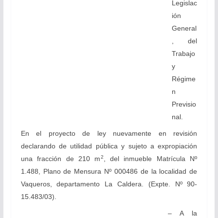
Legislac
ión
General
, del
Trabajo
y
Régime
n
Previsio
nal.
En el proyecto de ley nuevamente en revisión
declarando de utilidad pública y sujeto a expropiación
2
una fracción de 210 m
, del inmueble Matrícula Nº
1.488, Plano de Mensura Nº 000486 de la localidad de
Vaqueros, departamento La Caldera. (Expte. Nº 90-
15.483/03).
– A la