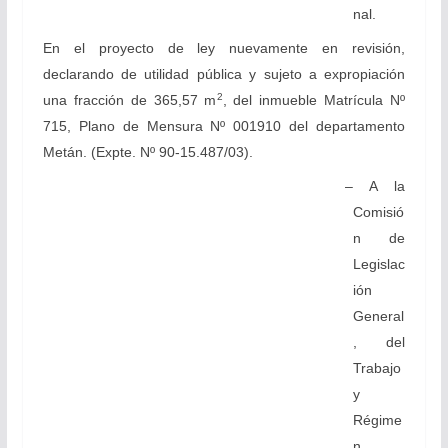
nal.
En el proyecto de ley nuevamente en revisión,
declarando de utilidad pública y sujeto a expropiación
2
una fracción de 365,57 m
, del inmueble Matrícula Nº
715, Plano de Mensura Nº 001910 del departamento
Metán. (Expte. Nº 90-15.487/03).
– A la
Comisió
n de
Legislac
ión
General
, del
Trabajo
y
Régime
n