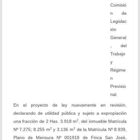
Comisió
n de
Legislac
ión
General
, del
Trabajo
y
Régime
n
Previsio
nal.
En el proyecto de ley nuevamente en revisión,
declarando de utilidad pública y sujeto a expropiación
2
una fracción de 2 Has. 3.918 m
, del inmueble Matrícula
2
2
Nº 7.275; 8.255 m
y 3.136 m
de la Matrícula Nº 8.939,
Plano de Mensura Nº 001918 de Finca San José,