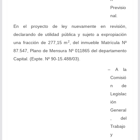
Previsio
nal.
En el proyecto de ley nuevamente en revisión,
declarando de utilidad pública y sujeto a expropiación
2
una fracción de 277,15 m
, del inmueble Matrícula Nº
87.547, Plano de Mensura Nº 011865 del departamento
Capital. (Expte. Nº 90-15.488/03).
– A la
Comisió
n de
Legislac
ión
General
, del
Trabajo
y