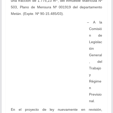
una fracción de 1.775,23 m
, del inmueble Matrícula Nº
503, Plano de Mensura Nº 001919 del departamento
Metán. (Expte. Nº 90-15.485/03).
– A la
Comisió
n de
Legislac
ión
General
, del
Trabajo
y
Régime
n
Previsio
nal.
En el proyecto de ley nuevamente en revisión,