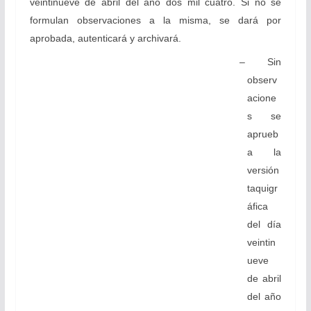
veintinueve de abril del año dos mil cuatro. Si no se
formulan observaciones a la misma, se dará por
aprobada, autenticará y archivará.
– Sin
observ
acione
s se
aprueb
a la
versión
taquigr
áfica
del día
veintin
ueve
de abril
del año