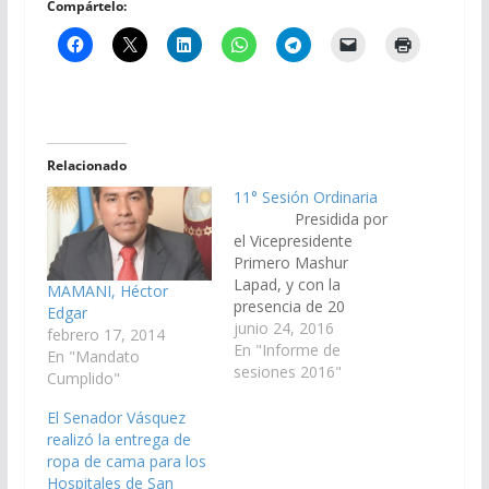
Compártelo:
Relacionado
11° Sesión Ordinaria
Presidida por
el Vicepresidente
Primero Mashur
Lapad, y con la
MAMANI, Héctor
presencia de 20
Edgar
senadores se llevó a
junio 24, 2016
febrero 17, 2014
cabo la 11º Sesión
En "Informe de
En "Mandato
Ordinaria. Preferencia
sesiones 2016"
Cumplido"
La Senadora Gabriela
Cerrano había
El Senador Vásquez
solicitado la
realizó la entrega de
preferencia del
ropa de cama para los
proyecto de
Hospitales de San