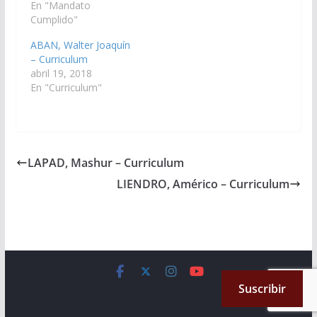
En "Mandato
Cumplido"
ABAN, Walter Joaquín
– Curriculum
abril 19, 2018
En "Curriculum"
LAPAD, Mashur – Curriculum
LIENDRO, Américo – Curriculum
Copyright © 2026
Cámara de Senadores
. All rights reserved.
Suscribir
Theme:
ColorMag
by ThemeGrill. Powered by
WordPress
.