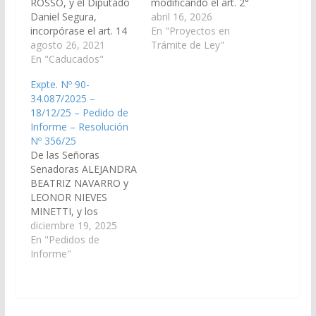
ROSSO, y el Diputado
modificando el art. 2°
Daniel Segura,
de la Ley 8478. (Expte.
abril 16, 2026
incorpórase el art. 14
Nº 90-34.205/2026, a
En "Proyectos en
bis de la Ley 6.660 y el
agosto 26, 2021
la Comisión de
Trámite de Ley"
art. 3 bis de la Ley
En "Caducados"
Legislación General,
8.030. (Expte. Nº 90-
del Trabajo y Régimen
Expte. Nº 90-
30.183/2021, a la
Previsional).
34.087/2025 –
Comisión de
Proyecto De Ley EL
18/12/25 – Pedido de
Agricultura, Transporte
SENADO Y LA
Informe – Resolución
y Ganadería). Ley
CÁMARA DE
Nº 356/25
1111, 09/03/2023. EL
DIPUTADOS DE LA
De las Señoras
SENADO Y LA
PROVINCIA,
Senadoras ALEJANDRA
CÁMARA DE…
SANCIONAN CON
BEATRIZ NAVARRO y
FUERZA DE LEY
LEONOR NIEVES
Artículo 1:Modificase
MINETTI, y los
el…
Señores Senadores
diciembre 19, 2025
GONZALO CARO
En "Pedidos de
DAVALOS, JORGE
Informe"
PABLO SOTO,
WALTER HERNAN
CRUZ, JUAN CRUZ
CURA, MANUEL