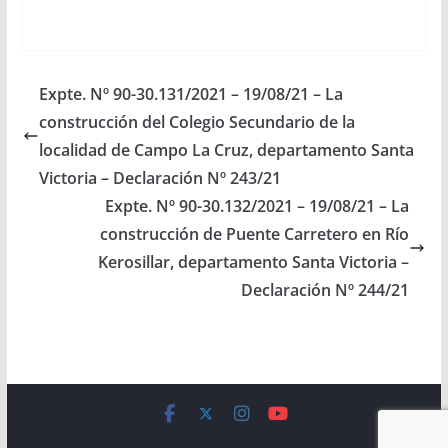
(Expte. Nº 91-
42.290/2020, a la
Comisión de Salud
Pública y Seguridad
Social). Ley 1111, de
Expte. Nº 90-30.131/2021 – 19/08/21 – La
fecha 03/03/2022.
construcción del Colegio Secundario de la
Proyecto de Ley El
Senado…
localidad de Campo La Cruz, departamento Santa
Victoria – Declaración Nº 243/21
Expte. Nº 90-30.132/2021 – 19/08/21 – La
construcción de Puente Carretero en Río
Kerosillar, departamento Santa Victoria –
Declaración Nº 244/21
Copyright © 2026
Cámara de Senadores
. All rights reserved.