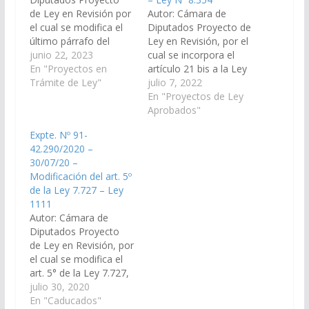
de Ley en Revisión por
Autor: Cámara de
el cual se modifica el
Diputados Proyecto de
último párrafo del
Ley en Revisión, por el
artículo 106 bis de la
junio 22, 2023
cual se incorpora el
Ley 7.135- Código
En "Proyectos en
artículo 21 bis a la Ley
Contravencional de la
Trámite de Ley"
7.037, referente a que
julio 7, 2022
Provincia de Salta –
el Poder Ejecutivo
En "Proyectos de Ley
Certificado de Mínima
Provincial otorgue
Aprobados"
Seguridad Contra
periódicamente un
Expte. Nº 91-
Incendio. (Expte. N° 91-
subsidio de movilidad a
42.290/2020 –
47.635/2023, a la
los bomberos
30/07/20 –
Comisión de
voluntarios de la
Modificación del art. 5º
Legislación General,
Provincia. (Expte. N°
de la Ley 7.727 – Ley
del Trabajo y…
91-46.207/2022, a la
1111
Comisión de
Autor: Cámara de
Economía,…
Diputados Proyecto
de Ley en Revisión, por
el cual se modifica el
art. 5° de la Ley 7.727,
referido a los afiliados
julio 30, 2020
y beneficiarios del IPS.
En "Caducados"