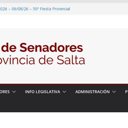
026 – 06/08/26 – 50º Fiesta Provincial
2026 – 06/08/26 – Primera Edición de
ción Secundaria, Puente de Unión
026 – 06/08/26 – Presentación del libro
ada del Dr. Víctor Alfredo Frías
026 – 06/08/26 – 82° Edición de la Expo
2026 – 06/08/26 – “Historia y memoria
ritorio del pueblo Kolla en el municipio de
ORES
INFO LEGISLATIVA
ADMINISTRACIÓN
P