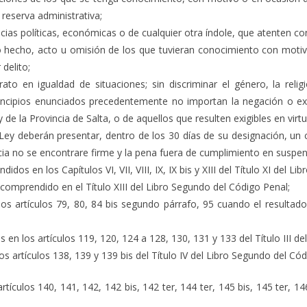
 reserva administrativa;
cias políticas, económicas o de cualquier otra índole, que atenten cont
 hecho, acto u omisión de los que tuvieran conocimiento con motivo
 delito;
to en igualdad de situaciones; sin discriminar el género, la religió
principios enunciados precedentemente no importan la negación o ex
y de la Provincia de Salta, o de aquellos que resulten exigibles en virtu
 Ley deberán presentar, dentro de los 30 días de su designación, un
a no se encontrare firme y la pena fuera de cumplimiento en suspen
dos en los Capítulos VI, VII, VIII, IX, IX bis y XIII del Título XI del L
comprendido en el Título XIII del Libro Segundo del Código Penal;
s artículos 79, 80, 84 bis segundo párrafo, 95 cuando el resultado 
 en los artículos 119, 120, 124 a 128, 130, 131 y 133 del Título III d
os artículos 138, 139 y 139 bis del Título IV del Libro Segundo del Có
rtículos 140, 141, 142, 142 bis, 142 ter, 144 ter, 145 bis, 145 ter, 14