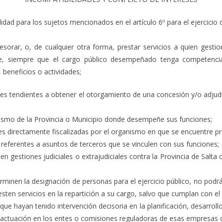
ad para los sujetos mencionados en el artículo 6º para el ejercicio d
 asesorar, o, de cualquier otra forma, prestar servicios a quien ge
te, siempre que el cargo público desempeñado tenga competencia 
 beneficios o actividades;
nes tendientes a obtener el otorgamiento de una concesión y/o adjudi
anismo de la Provincia o Municipio donde desempeñe sus funciones;
es directamente fiscalizadas por el organismo en que se encuentre p
 referentes a asuntos de terceros que se vinculen con sus funciones;
ir en gestiones judiciales o extrajudiciales contra la Provincia de Sa
rminen la designación de personas para el ejercicio público, no pod
sten servicios en la repartición a su cargo, salvo que cumplan con e
ue hayan tenido intervención decisoria en la planificación, desarrol
actuación en los entes o comisiones reguladoras de esas empresas o 