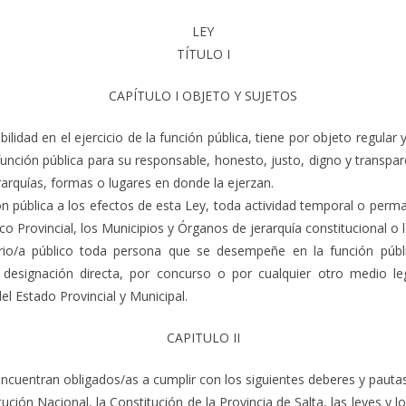
LEY
TÍTULO I
CAPÍTULO I OBJETO Y SUJETOS
lidad en el ejercicio de la función pública, tiene por objeto regular
 función pública para su responsable, honesto, justo, digno y trans
erarquías, formas o lugares en donde la ejerzan.
 pública a los efectos de esta Ley, toda actividad temporal o perm
o Provincial, los Municipios y Órganos de jerarquía constitucional o l
o/a público toda persona que se desempeñe en la función públi
 designación directa, por concurso o por cualquier otro medio le
l Estado Provincial y Municipal.
CAPITULO II
 encuentran obligados/as a cumplir con los siguientes deberes y paut
tución Nacional, la Constitución de la Provincia de Salta, las leyes y