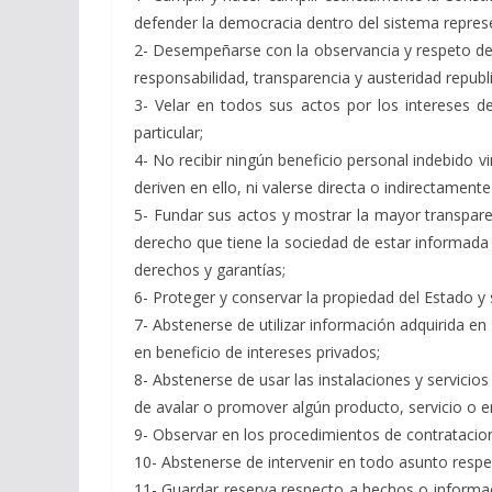
defender la democracia dentro del sistema represe
2- Desempeñarse con la observancia y respeto de los
responsabilidad, transparencia y austeridad republ
3- Velar en todos sus actos por los intereses de
particular;
4- No recibir ningún beneficio personal indebido v
deriven en ello, ni valerse directa o indirectament
5- Fundar sus actos y mostrar la mayor transparen
derecho que tiene la sociedad de estar informada s
derechos y garantías;
6- Proteger y conservar la propiedad del Estado y 
7- Abstenerse de utilizar información adquirida en
en beneficio de intereses privados;
8- Abstenerse de usar las instalaciones y servicios 
de avalar o promover algún producto, servicio o 
9- Observar en los procedimientos de contratacione
10- Abstenerse de intervenir en todo asunto resp
11- Guardar reserva respecto a hechos o informac