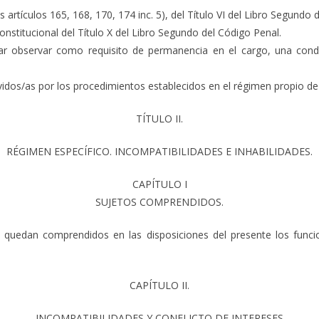
artículos 165, 168, 170, 174 inc. 5), del Título VI del Libro Segundo 
onstitucional del Título X del Libro Segundo del Código Penal.
tar observar como requisito de permanencia en el cargo, una cond
vidos/as por los procedimientos establecidos en el régimen propio de
TÍTULO II.
RÉGIMEN ESPECÍFICO. INCOMPATIBILIDADES E INHABILIDADES.
CAPÍTULO I
SUJETOS COMPRENDIDOS.
lo I, quedan comprendidos en las disposiciones del presente los fun
CAPÍTULO II.
INCOMPATIBILIDADES Y CONFLICTO DE INTERESES