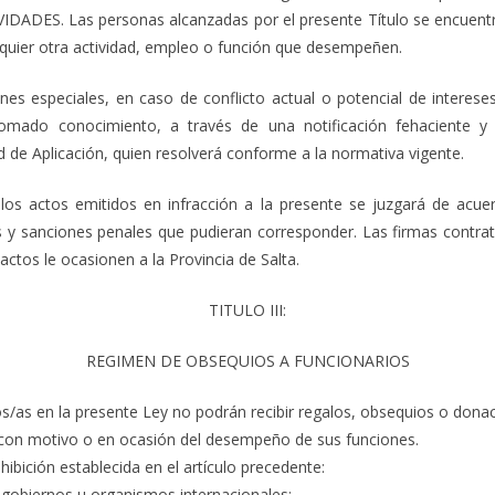
DES. Las personas alcanzadas por el presente Título se encuentran
lquier otra actividad, empleo o función que desempeñen.
nes especiales, en caso de conflicto actual o potencial de interese
mado conocimiento, a través de una notificación fehaciente y 
d de Aplicación, quien resolverá conforme a la normativa vigente.
os actos emitidos en infracción a la presente se juzgará de acuer
tos y sanciones penales que pudieran corresponder. Las firmas contra
actos le ocasionen a la Provincia de Salta.
TITULO III:
REGIMEN DE OBSEQUIOS A FUNCIONARIOS
/as en la presente Ley no podrán recibir regalos, obsequios o dona
, con motivo o en ocasión del desempeño de sus funciones.
ibición establecida en el artículo precedente:
 gobiernos u organismos internacionales;