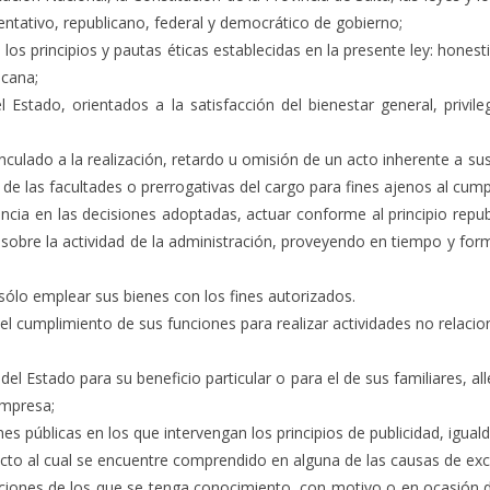
ntativo, republicano, federal y democrático de gobierno;
 principios y pautas éticas establecidas en la presente ley: honestida
icana;
l Estado, orientados a la satisfacción del bienestar general, privil
inculado a la realización, retardo u omisión de un acto inherente a s
e de las facultades o prerrogativas del cargo para fines ajenos al cum
cia en las decisiones adoptadas, actuar conforme al principio repub
obre la actividad de la administración, proveyendo en tiempo y forma
sólo emplear sus bienes con los fines autorizados.
 el cumplimiento de sus funciones para realizar actividades no relacio
del Estado para su beneficio particular o para el de sus familiares, al
empresa;
s públicas en los que intervengan los principios de publicidad, iguald
ecto al cual se encuentre comprendido en alguna de las causas de exc
iones de los que se tenga conocimiento, con motivo o en ocasión d