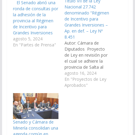
Título VII de la Ley
El Senado abrió una
Nacional 27.742
ronda de consultas por
denominado “Régimen
la adhesión de la
de Incentivo para
provincia al Régimen
Grandes Inversiones –
de Incentivo para
Ap. en def. – Ley Nº
Grandes Inversiones
8.451
agosto 5, 2024
Autor: Cámara de
En "Partes de Prensa"
Diputados Proyecto
de Ley en revisión por
el cual se adhiere la
provincia de Salta al
Título VII de la Ley
agosto 16, 2024
Nacional 27.742
En "Proyectos de Ley
denominado "Régimen
Aprobados"
de Incentivo para
Grandes Inversiones"
(RIGI). (Expte. N° 91-
50.477/2024, a la
Comisión de
Legislación General,
Senado y Cámara de
del Trabajo y Regimen
Minería consolidan una
Previsional, a la…
agenda común en