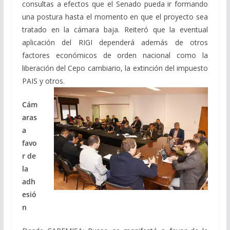
consultas a efectos que el Senado pueda ir formando
una postura hasta el momento en que el proyecto sea
tratado en la cámara baja. Reiteró que la eventual
aplicación del RIGI dependerá además de otros
factores económicos de orden nacional como la
liberación del Cepo cambiario, la extinción del impuesto
PAIS y otros.
Cám
aras
a
favo
r de
la
adh
esió
n