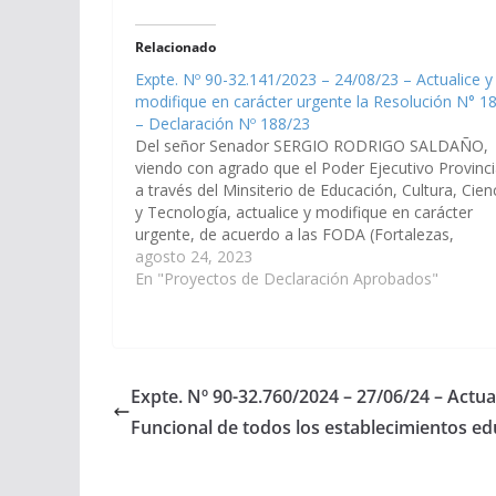
Relacionado
Expte. Nº 90-32.141/2023 – 24/08/23 – Actualice y
modifique en carácter urgente la Resolución N° 1
– Declaración Nº 188/23
Del señor Senador SERGIO RODRIGO SALDAÑO,
viendo con agrado que el Poder Ejecutivo Provinci
a través del Minsiterio de Educación, Cultura, Cien
y Tecnología, actualice y modifique en carácter
urgente, de acuerdo a las FODA (Fortalezas,
Oportunidades, Debilidades y Amenazas) recurren
agosto 24, 2023
la Resolución N° 1851/08, referida al Régimen de
En "Proyectos de Declaración Aprobados"
Valoración de…
Expte. Nº 90-32.760/2024 – 27/06/24 – Actua
Funcional de todos los establecimientos ed