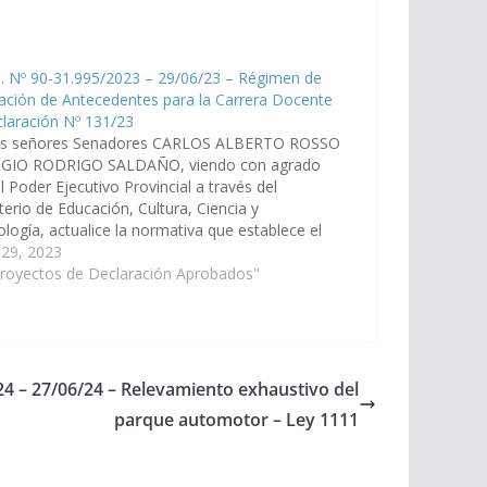
. Nº 90-31.995/2023 – 29/06/23 – Régimen de
ación de Antecedentes para la Carrera Docente
laración Nº 131/23
os señores Senadores CARLOS ALBERTO ROSSO
RGIO RODRIGO SALDAÑO, viendo con agrado
l Poder Ejecutivo Provincial a través del
terio de Educación, Cultura, Ciencia y
logía, actualice la normativa que establece el
en de Valoración de Antecedentes para la
 29, 2023
ra Docente (Res. 1851/08) a los efectos de que
Proyectos de Declaración Aprobados"
24 – 27/06/24 – Relevamiento exhaustivo del
parque automotor – Ley 1111