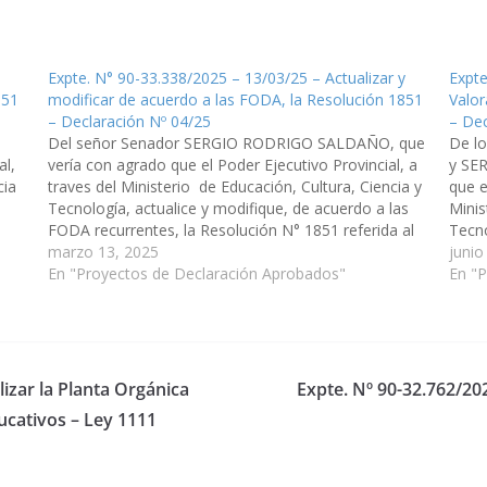
Expte. N° 90-33.338/2025 – 13/03/25 – Actualizar y
Expte
851
modificar de acuerdo a las FODA, la Resolución 1851
Valor
– Declaración Nº 04/25
– Dec
Del señor Senador SERGIO RODRIGO SALDAÑO, que
De l
al,
vería con agrado que el Poder Ejecutivo Provincial, a
y SE
cia
traves del Ministerio de Educación, Cultura, Ciencia y
que e
Tecnología, actualice y modifique, de acuerdo a las
Minis
FODA recurrentes, la Resolución N° 1851 referida al
Tecno
tes,
Régimen de Valoración de Antecedentes para la
marzo 13, 2025
Régim
junio
Carrera Docente en…
En "Proyectos de Declaración Aprobados"
Carre
En "
la…
lizar la Planta Orgánica
Expte. Nº 90-32.762/20
ucativos – Ley 1111